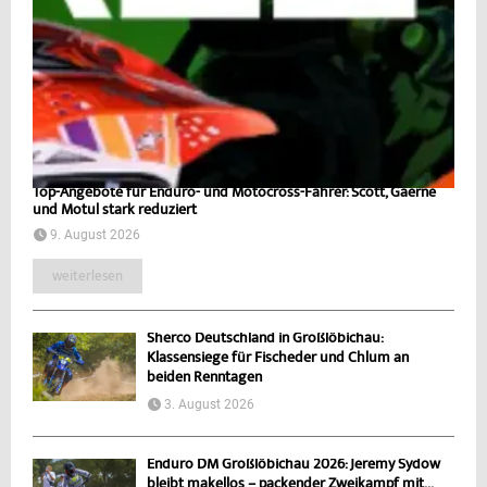
Top-Angebote für Enduro- und Motocross-Fahrer: Scott, Gaerne
und Motul stark reduziert
9. August 2026
weiterlesen
Sherco Deutschland in Großlöbichau:
Klassensiege für Fischeder und Chlum an
beiden Renntagen
3. August 2026
Enduro DM Großlöbichau 2026: Jeremy Sydow
bleibt makellos – packender Zweikampf mit...