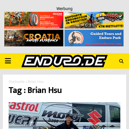
Werbung
PRIMARY
MENU
Startseite
»
Brian Hsu
Tag : Brian Hsu