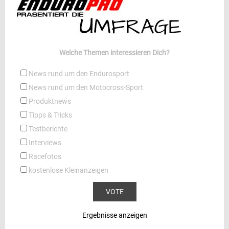
Welche Themen interessieren Dich?
News rund um den Endurosport
News rund um den Motocross-Sport
Produktnews
Tipps & Tricks
Testberichte
Interviews
Racefotos
kostenlose Kleinanzeigen
Ergebnisse anzeigen