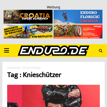
Werbung
PRIMARY
MENU
Startseite
»
Knieschützer
Tag : Knieschützer