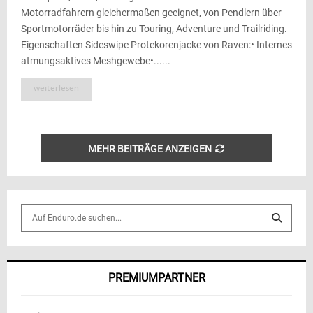
Motorradfahrern gleichermaßen geeignet, von Pendlern über
Sportmotorräder bis hin zu Touring, Adventure und Trailriding.
Eigenschaften Sideswipe Protekorenjacke von Raven:• Internes
atmungsaktives Meshgewebe•......
weiterlesen
MEHR BEITRÄGE ANZEIGEN
S
e
a
S
r
c
E
PREMIUMPARTNER
h
f
A