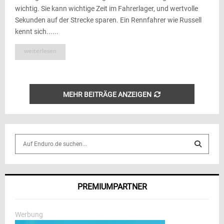
wichtig. Sie kann wichtige Zeit im Fahrerlager, und wertvolle
Sekunden auf der Strecke sparen. Ein Rennfahrer wie Russell
kennt sich......
weiterlesen
MEHR BEITRÄGE ANZEIGEN
S
e
a
S
r
c
E
PREMIUMPARTNER
h
f
A
o
Werbung
r