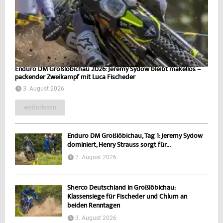
Enduro DM Großlöbichau 2026: Jeremy Sydow bleibt makellos –
packender Zweikampf mit Luca Fischeder
3. August 2026
weiterlesen
Enduro DM Großlöbichau, Tag 1: Jeremy Sydow
dominiert, Henry Strauss sorgt für...
2. August 2026
Sherco Deutschland in Großlöbichau:
Klassensiege für Fischeder und Chlum an
beiden Renntagen
3. August 2026