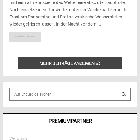
und einmal mehr spielte das Wetter eine absolute Hauptrolle.
Nach einsetzendem Tauwetter unter der Woche hatte erneuter
Frost am Donnerstag und Freitag zahlreiche Wasserstellen
wieder gefrieren lassen. In der Nacht vor dem......
weiterlesen
MEHR BEITRÄGE ANZEIGEN
S
e
a
S
r
c
E
PREMIUMPARTNER
h
f
A
o
Werbung