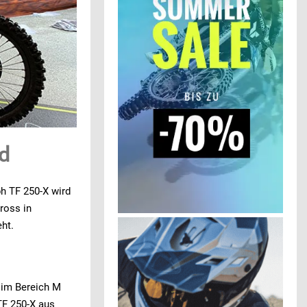
nd
h TF 250-X wird
ross in
ht.
 im Bereich M
TF 250-X aus