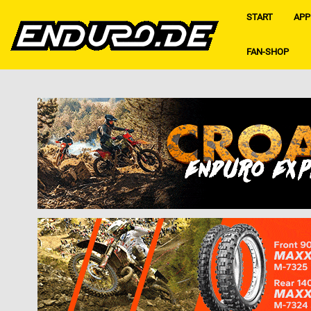
START
APP
FAN-SHOP