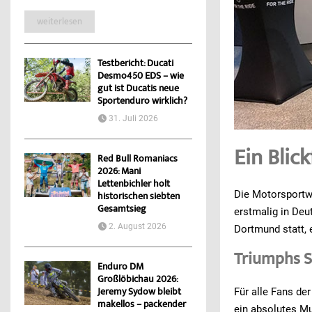
weiterlesen
Testbericht: Ducati
Desmo450 EDS – wie
gut ist Ducatis neue
Sportenduro wirklich?
31. Juli 2026
Ein Bli
Red Bull Romaniacs
2026: Mani
Lettenbichler holt
Die Motorsportwe
historischen siebten
Gesamtsieg
erstmalig in Deu
2. August 2026
Dortmund statt,
Triumphs S
Enduro DM
Großlöbichau 2026:
Für alle Fans de
Jeremy Sydow bleibt
makellos – packender
ein absolutes Mu