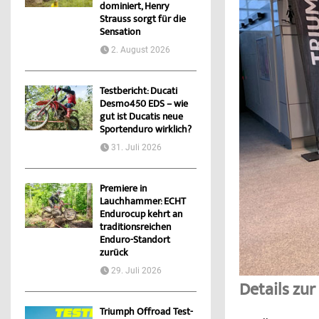
dominiert, Henry
Strauss sorgt für die
Sensation
2. August 2026
Testbericht: Ducati
Desmo450 EDS – wie
gut ist Ducatis neue
Sportenduro wirklich?
31. Juli 2026
Premiere in
Lauchhammer: ECHT
Endurocup kehrt an
traditionsreichen
Enduro-Standort
zurück
29. Juli 2026
Details zu
Triumph Offroad Test-