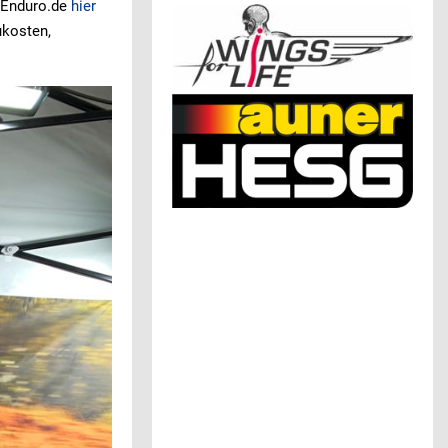
f Enduro.de
hier
ukosten,