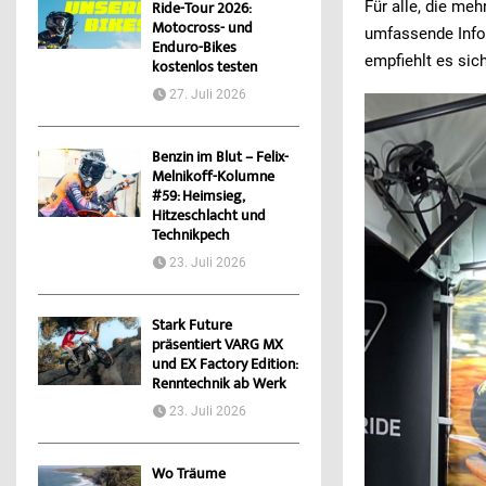
Für alle, die me
Ride-Tour 2026:
Motocross- und
umfassende Info
Enduro-Bikes
empfiehlt es sich
kostenlos testen
27. Juli 2026
Benzin im Blut – Felix-
Melnikoff-Kolumne
#59: Heimsieg,
Hitzeschlacht und
Technikpech
23. Juli 2026
Stark Future
präsentiert VARG MX
und EX Factory Edition:
Renntechnik ab Werk
23. Juli 2026
Wo Träume