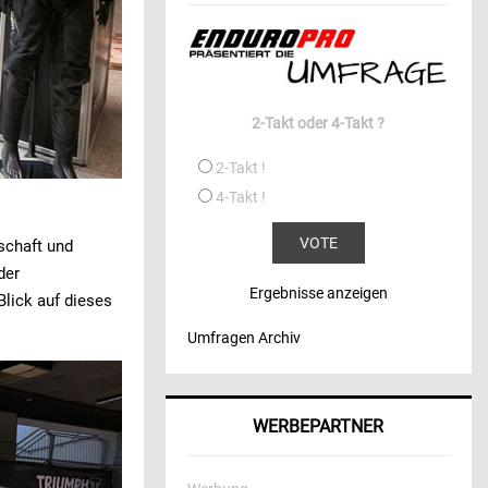
2-Takt oder 4-Takt ?
2-Takt !
4-Takt !
schaft und
der
Ergebnisse anzeigen
lick auf dieses
Umfragen Archiv
WERBEPARTNER