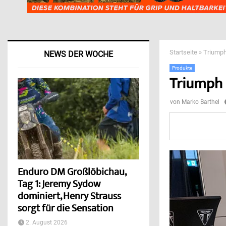
Startseite
»
Triumph
NEWS DER WOCHE
Produkte
Triumph 
von
Marko Barthel
Enduro DM Großlöbichau,
Tag 1: Jeremy Sydow
dominiert, Henry Strauss
sorgt für die Sensation
2. August 2026