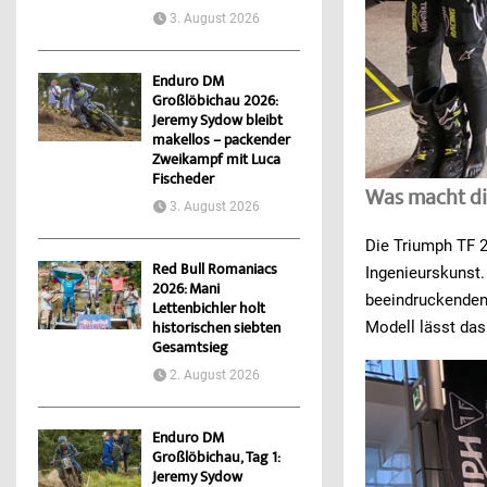
3. August 2026
Enduro DM
Großlöbichau 2026:
Jeremy Sydow bleibt
makellos – packender
Zweikampf mit Luca
Fischeder
Was macht di
3. August 2026
Die Triumph TF 2
Red Bull Romaniacs
Ingenieurskunst.
2026: Mani
beeindruckenden
Lettenbichler holt
Modell lässt da
historischen siebten
Gesamtsieg
2. August 2026
Enduro DM
Großlöbichau, Tag 1:
Jeremy Sydow