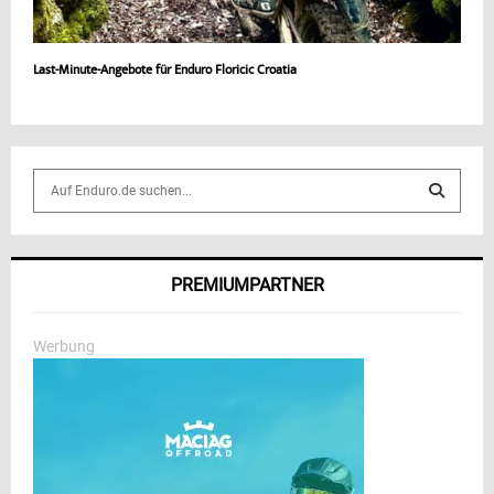
Last-Minute-Angebote für Enduro Floricic Croatia
S
e
a
S
r
c
E
PREMIUMPARTNER
h
f
A
o
Werbung
r
R
:
C
H