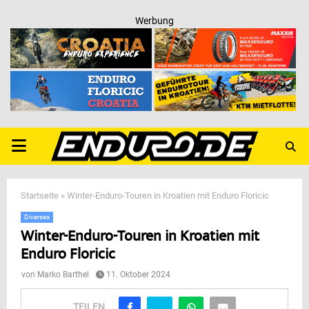
Werbung
PRIMARY
MENU
Startseite
»
Winter-Enduro-Touren in Kroatien mit Enduro Floricic
Diverses
Winter-Enduro-Touren in Kroatien mit
Enduro Floricic
von
Marko Barthel
11. Oktober 2024
TEILEN