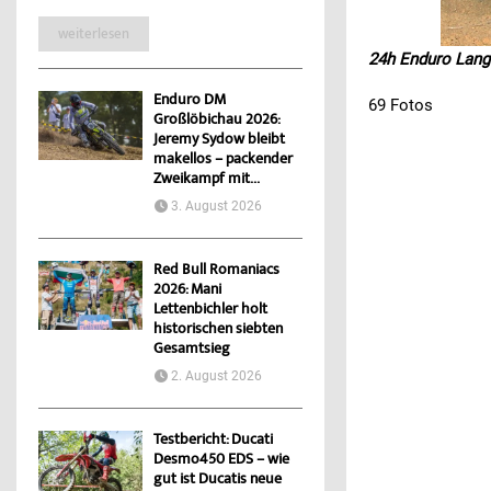
weiterlesen
24h Enduro Lang
Enduro DM
69 Fotos
Großlöbichau 2026:
Jeremy Sydow bleibt
makellos – packender
Zweikampf mit...
3. August 2026
Red Bull Romaniacs
2026: Mani
Lettenbichler holt
historischen siebten
Gesamtsieg
2. August 2026
Testbericht: Ducati
Desmo450 EDS – wie
gut ist Ducatis neue