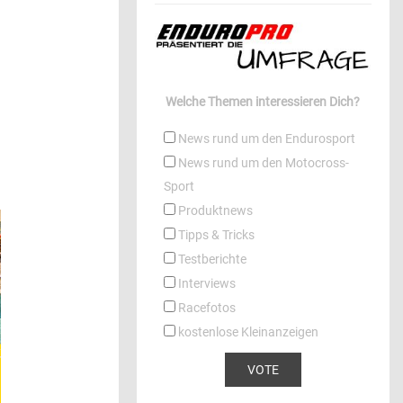
Welche Themen interessieren Dich?
News rund um den Endurosport
News rund um den Motocross-
Sport
Produktnews
Tipps & Tricks
Testberichte
Interviews
Racefotos
kostenlose Kleinanzeigen