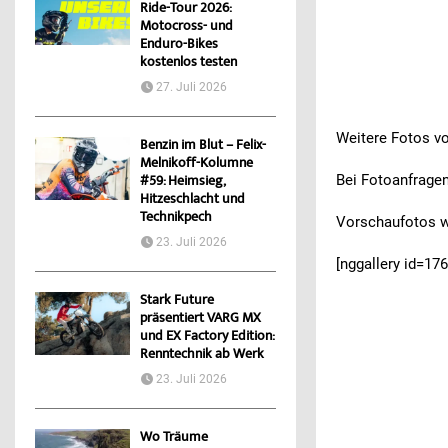
Ride-Tour 2026:
Motocross- und
Enduro-Bikes
kostenlos testen
27. Juli 2026
Weitere Fotos vo
Benzin im Blut – Felix-
Melnikoff-Kolumne
Bei Fotoanfrage
#59: Heimsieg,
Hitzeschlacht und
Technikpech
Vorschaufotos we
23. Juli 2026
[nggallery id=176
Stark Future
präsentiert VARG MX
und EX Factory Edition:
Renntechnik ab Werk
23. Juli 2026
Wo Träume