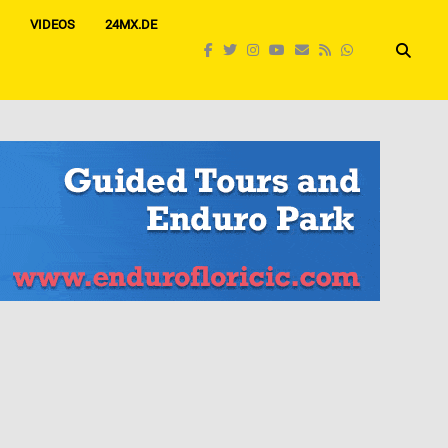
VIDEOS
24MX.DE