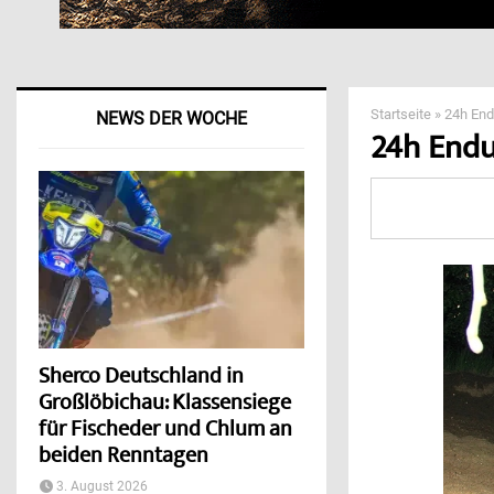
Startseite
»
24h End
NEWS DER WOCHE
24h Endu
Sherco Deutschland in
Großlöbichau: Klassensiege
für Fischeder und Chlum an
beiden Renntagen
3. August 2026