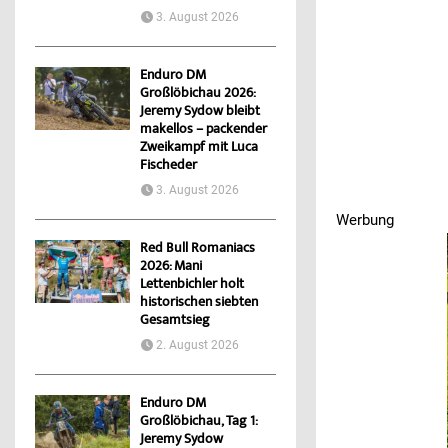
3. August 2026
Enduro DM
Großlöbichau 2026:
Jeremy Sydow bleibt
makellos – packender
Zweikampf mit Luca
Fischeder
3. August 2026
Werbung
Werbung
Red Bull Romaniacs
2026: Mani
Lettenbichler holt
historischen siebten
Gesamtsieg
2. August 2026
Enduro DM
Großlöbichau, Tag 1:
Jeremy Sydow