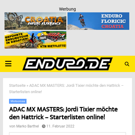
Werbung
PRIMARY
MENU
Startseite
»
ADAC MX MASTERS: Jordi Tixier möchte den Hattrick –
Starterlisten online!
Motocross
ADAC MX MASTERS: Jordi Tixier möchte
den Hattrick – Starterlisten online!
von
Marko Barthel
11. Februar 2022