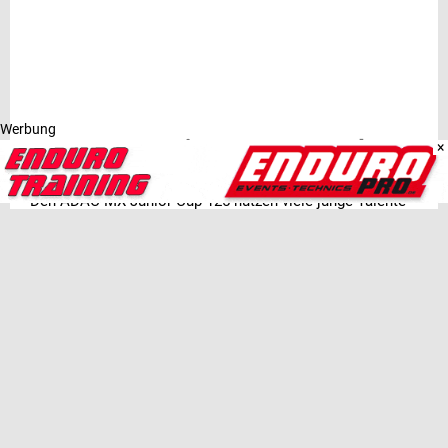
Werbung
ADAC MX Junior Cup 125 und 85
×
Den ADAC MX Junior Cup 125 nutzen viele junge Talente
als Zwischenstufe vom ADAC MX Junior Cup 85 in den
ADAC MX Youngster Cup. So steigen auf ihrem Weg an
die Spitze in jedem Jahr viele Nachwuchsfahrer in die
Klasse auf. Bei mehr als 70 Bewerbern für die 48 zur
Verfügung stehenden Startplätze, dürften sich Maximilan
Werner (DEU), Karlis Reisulis (LVA) und Cas Valk (NDL) in
ihrer zweiten Saison in dieser Klasse große Hoffnungen
auf den Titel machen. Starke Aufsteiger sind Vitezslav
Marek, (CZE), Levi Schrik (NLD), Janis Reisulis (LVA) und