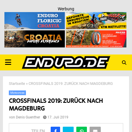
Werbung
PRIMARY
MENU
Startseite
»
CROSSFINALS 2019: ZURÜCK NACH MAGDEBURG
Motocross
CROSSFINALS 2019: ZURÜCK NACH
MAGDEBURG
von
Denis Guenther
17. Juli 2019
TEILEN