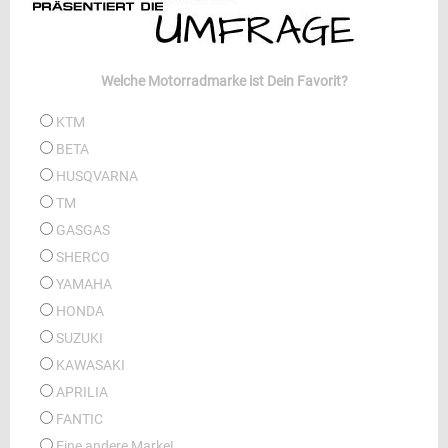
Welche Motorradmarke ist Dein Favorit?
KTM
BETA
HUSQVARNA
TM
GASGAS
SHERCO
YAMAHA
HONDA
SUZUKI
KAWASAKI
APRILIA
FANTIC
Eine andere Marke!