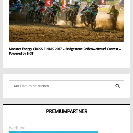
Monster Energy CROSS FINALS 2017 – Bridgestone Reifenweitwurf Contest –
Powered by HGT
S
e
a
S
r
c
E
PREMIUMPARTNER
h
f
A
o
Werbung
r