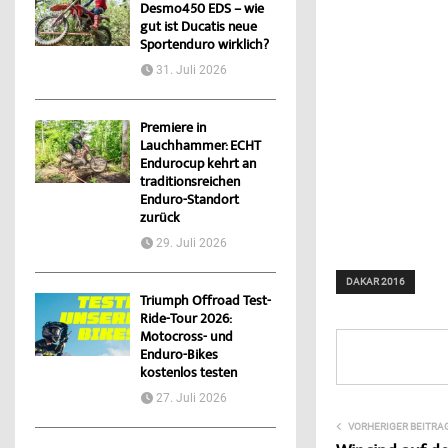
Desmo450 EDS – wie
gut ist Ducatis neue
Sportenduro wirklich?
31. Juli 2026
Premiere in
Lauchhammer: ECHT
Endurocup kehrt an
traditionsreichen
Enduro-Standort
zurück
29. Juli 2026
DAKAR 2016
Triumph Offroad Test-
Ride-Tour 2026:
Motocross- und
Enduro-Bikes
kostenlos testen
27. Juli 2026
VORHERIGER BEITRA