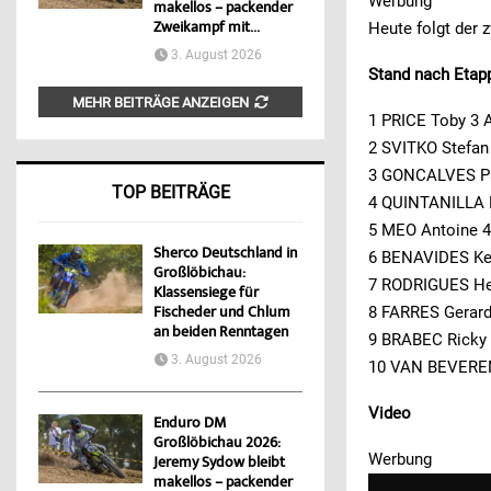
Werbung
makellos – packender
Zweikampf mit...
Heute folgt der 
3. August 2026
Stand nach Etap
MEHR BEITRÄGE ANZEIGEN
1 PRICE Toby 3 
2 SVITKO Stefan
3 GONCALVES Pa
TOP BEITRÄGE
4 QUINTANILLA P
5 MEO Antoine 4
Sherco Deutschland in
6 BENAVIDES Ke
Großlöbichau:
7 RODRIGUES He
Klassensiege für
Fischeder und Chlum
8 FARRES Gerar
an beiden Renntagen
9 BRABEC Ricky
3. August 2026
10 VAN BEVEREN
Video
Enduro DM
Großlöbichau 2026:
Werbung
Jeremy Sydow bleibt
makellos – packender