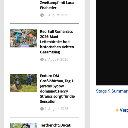
Zweikampf mit Luca
Fischeder
3. August 2026
Red Bull Romaniacs
2026: Mani
Lettenbichler holt
historischen siebten
Gesamtsieg
2. August 2026
Enduro DM
Großlöbichau, Tag 1:
Jeremy Sydow
Stage 9 Summary
dominiert, Henry
Strauss sorgt für die
Sensation
2. August 2026
Ver
Testbericht: Ducati