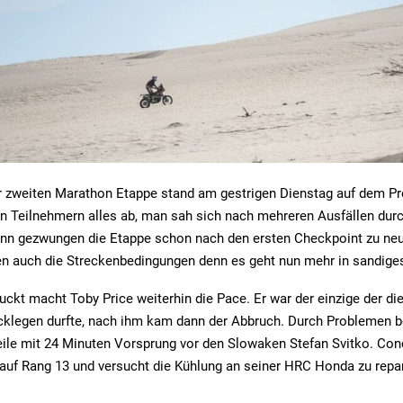
der zweiten Marathon Etappe stand am gestrigen Dienstag auf dem 
en Teilnehmern alles ab, man sah sich nach mehreren Ausfällen dur
nn gezwungen die Etappe schon nach den ersten Checkpoint zu neut
n auch die Streckenbedingungen denn es geht nun mehr in sandiges
ckt macht Toby Price weiterhin die Pace. Er war der einzige der di
klegen durfte, nach ihm kam dann der Abbruch. Durch Problemen b
weile mit 24 Minuten Vorsprung vor den Slowaken Stefan Svitko. Co
auf Rang 13 und versucht die Kühlung an seiner HRC Honda zu repar