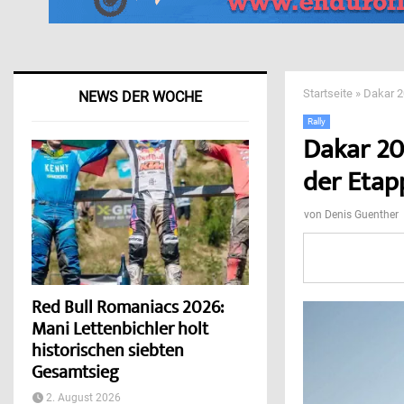
Startseite
»
Dakar 2
NEWS DER WOCHE
Rally
Dakar 20
der Etap
von
Denis Guenther
Red Bull Romaniacs 2026:
Mani Lettenbichler holt
historischen siebten
Gesamtsieg
2. August 2026