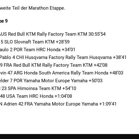
zweite Teil der Marathon Etappe.
pe 9
AUS Red Bull KTM Rally Factory Team KTM 30:55’54
 5 SLO Slovnaft Team KTM +28’59
ulo 2 POR Team HRC Honda +34’01
ablo 4 CHI Husqvarna Factory Rally Team Husqvarna +38’41
9 FRA Red Bull KTM Rally Factory Team KTM +42’08
vin 47 ARG Honda South America Rally Team Honda +48’03
lder 7 POR Yamaha Motor Europe Yamaha +50’03
d 23 SPA Himoinsa Team KTM +54’10
 48 USA Team HRC Honda +1:04’08
 Adrien 42 FRA Yamaha Motor Europe Yamaha +1:09’41