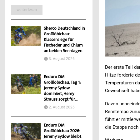
weiterlesen
Sherco Deutschland in
Großlöbichau:
Klassensiege für
Fischeder und Chlum
an beiden Renntagen
3. August 2026
Der erste Teil 
Hitze forderte d
Enduro DM
Großlöbichau, Tag 1:
Temperaturen da
Jeremy Sydow
Gewechselt habe
dominiert, Henry
Strauss sorgt für...
Davon unbeeindru
2. August 2026
Renntempo zurüc
führt er mittler
Enduro DM
die Etappe noch 
Großlöbichau 2026:
Jeremy Sydow bleibt