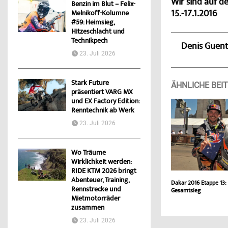
Wir sind auf 
Benzin im Blut – Felix-
15.-17.1.2016
Melnikoff-Kolumne
#59: Heimsieg,
Hitzeschlacht und
Technikpech
Denis Guen
23. Juli 2026
Stark Future
ÄHNLICHE BEI
präsentiert VARG MX
und EX Factory Edition:
Renntechnik ab Werk
23. Juli 2026
Wo Träume
Wirklichkeit werden:
RIDE KTM 2026 bringt
Abenteuer, Training,
Dakar 2016 Etappe 13: 
Rennstrecke und
Gesamtsieg
Mietmotorräder
zusammen
23. Juli 2026