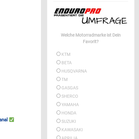
Welche Motorradmarke ist Dein
Favorit?
KTM
BETA
HUSQVARNA
TM
GASGAS
SHERCO
YAMAHA
HONDA
anal
SUZUKI
KAWASAKI
APRILIA