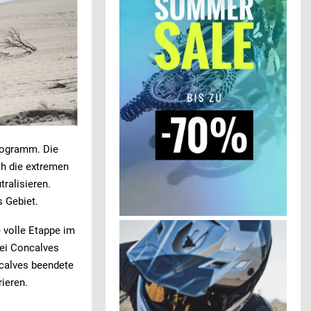
Programm. Die
ch die extremen
ralisieren.
 Gebiet.
e volle Etappe im
ei Concalves
ncalves beendete
ieren.