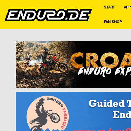
START
APP
FAN-SHOP