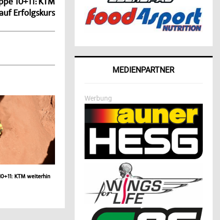
ppe 10+11: KTM
auf Erfolgskurs
MEDIENPARTNER
Werbung
10+11: KTM weiterhin