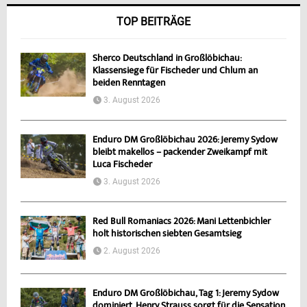
TOP BEITRÄGE
Sherco Deutschland in Großlöbichau:
Klassensiege für Fischeder und Chlum an
beiden Renntagen
3. August 2026
Enduro DM Großlöbichau 2026: Jeremy Sydow
bleibt makellos – packender Zweikampf mit
Luca Fischeder
3. August 2026
Red Bull Romaniacs 2026: Mani Lettenbichler
holt historischen siebten Gesamtsieg
2. August 2026
Enduro DM Großlöbichau, Tag 1: Jeremy Sydow
dominiert, Henry Strauss sorgt für die Sensation