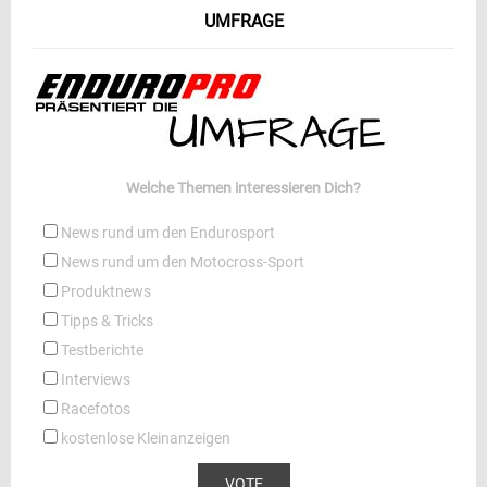
UMFRAGE
Welche Themen interessieren Dich?
News rund um den Endurosport
News rund um den Motocross-Sport
Produktnews
Tipps & Tricks
Testberichte
Interviews
Racefotos
kostenlose Kleinanzeigen