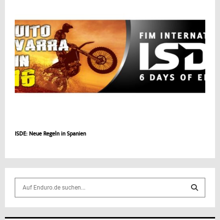
ISDE: Neue Regeln in Spanien
S
e
a
S
r