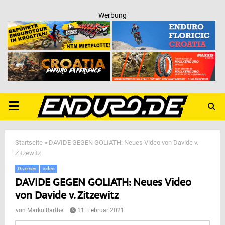
Werbung
PRIMARY
MENU
Startseite
»
DAVIDE GEGEN GOLIATH: Neues Video von Davide v.
Zitzewitz
Diverses
video
DAVIDE GEGEN GOLIATH: Neues Video
von Davide v. Zitzewitz
von
Marko Barthel
11. Februar 2021