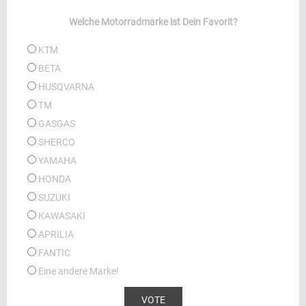
Welche Motorradmarke ist Dein Favorit?
KTM
BETA
HUSQVARNA
TM
GASGAS
SHERCO
YAMAHA
HONDA
SUZUKI
KAWASAKI
APRILIA
FANTIC
Eine andere Marke!