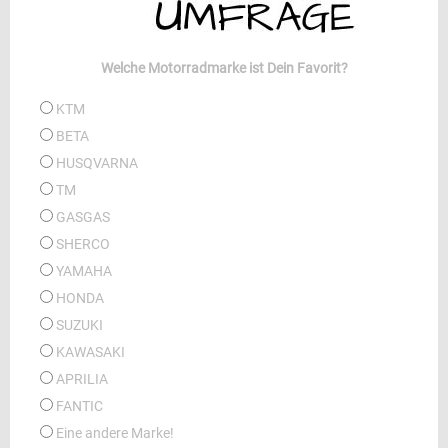
Welche Motorradmarke ist Dein Favorit?
KTM
BETA
HUSQVARNA
TM
GASGAS
SHERCO
YAMAHA
HONDA
SUZUKI
KAWASAKI
APRILIA
FANTIC
Eine andere Marke!