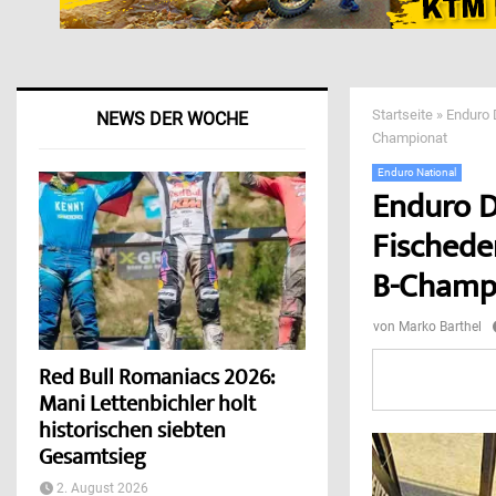
Startseite
»
Enduro 
NEWS DER WOCHE
Championat
Enduro National
Enduro D
Fischede
B-Champ
von
Marko Barthel
Red Bull Romaniacs 2026:
Mani Lettenbichler holt
historischen siebten
Gesamtsieg
2. August 2026