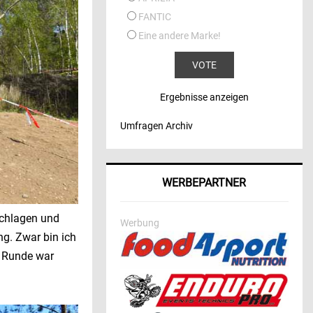
FANTIC
Eine andere Marke!
Ergebnisse anzeigen
Umfragen Archiv
WERBEPARTNER
eschlagen und
Werbung
g. Zwar bin ich
n Runde war