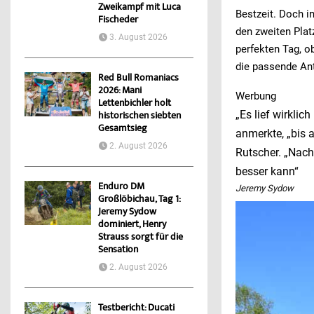
Zweikampf mit Luca
Bestzeit. Doch i
Fischeder
den zweiten Pla
3. August 2026
perfekten Tag, o
die passende Ant
Red Bull Romaniacs
2026: Mani
Werbung
Lettenbichler holt
„Es lief wirklic
historischen siebten
Gesamtsieg
anmerkte, „bis a
2. August 2026
Rutscher. „Nach
besser kann“
Enduro DM
Jeremy Sydow
Großlöbichau, Tag 1:
Jeremy Sydow
dominiert, Henry
Strauss sorgt für die
Sensation
2. August 2026
Testbericht: Ducati