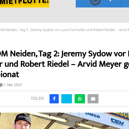
DM Neiden, Tag 2: Jeremy Sydow vor Luca Fischeder und Robert Riedel – Arvid 
M Neiden, Tag 2: Jeremy Sydow vor 
r und Robert Riedel – Arvid Meyer 
ionat
1. Mai 2023
TEILEN