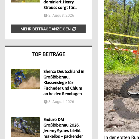
dominiert, Henry
Strauss sorgt für...
2. August 2026
MEHR BEITRÄGE ANZEIGEN
TOP BEITRÄGE
Sherco Deutschland in
Großlöbichau:
Klassensiege für
Fischeder und Chlum
an beiden Renntagen
3. August 2026
Enduro DM
Großlöbichau 2026:
Jeremy Sydow bleibt
makellos – packender
In der ersten Ru