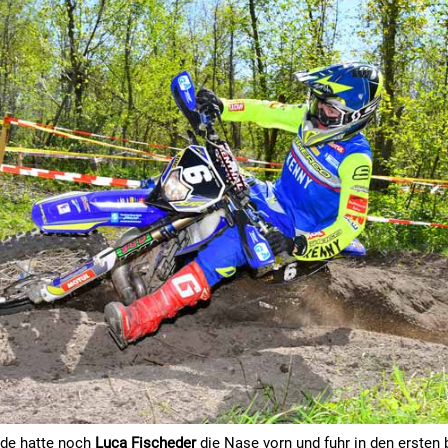
nde hatte noch
Luca Fischeder
die Nase vorn und fuhr in den ersten 