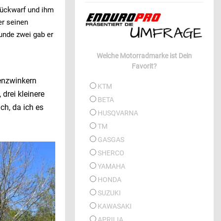
urückwarf und ihm
er seinen
unde zwei gab er
Welche Motorradmarke ist Dein
Favorit?
genzwinkern
KTM
 drei kleinere
BETA
ch, da ich es
HUSQVARNA
TM
GASGAS
SHERCO
YAMAHA
HONDA
SUZUKI
KAWASAKI
APRILIA