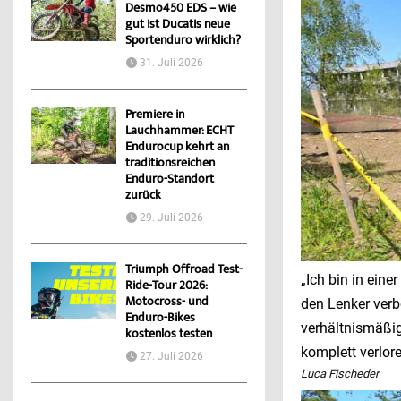
Desmo450 EDS – wie
gut ist Ducatis neue
Sportenduro wirklich?
31. Juli 2026
Premiere in
Lauchhammer: ECHT
Endurocup kehrt an
traditionsreichen
Enduro-Standort
zurück
29. Juli 2026
Triumph Offroad Test-
„Ich bin in ein
Ride-Tour 2026:
Motocross- und
den Lenker verb
Enduro-Bikes
verhältnismäßig
kostenlos testen
komplett verlor
27. Juli 2026
Luca Fischeder