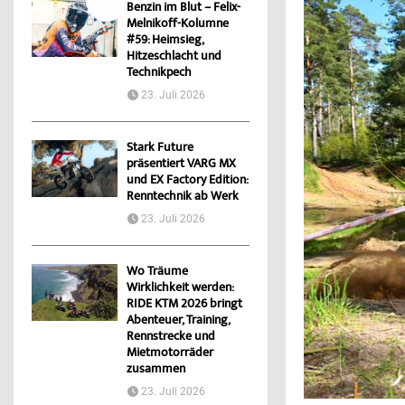
Benzin im Blut – Felix-
Melnikoff-Kolumne
#59: Heimsieg,
Hitzeschlacht und
Technikpech
23. Juli 2026
Stark Future
präsentiert VARG MX
und EX Factory Edition:
Renntechnik ab Werk
23. Juli 2026
Wo Träume
Wirklichkeit werden:
RIDE KTM 2026 bringt
Abenteuer, Training,
Rennstrecke und
Mietmotorräder
zusammen
23. Juli 2026