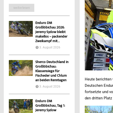
weiterlesen
Enduro DM
Großlöbichau 2026:
Jeremy Sydow bleibt
makellos – packender
Zweikampf mit...
3. August 2026
Sherco Deutschland in
Großlöbichau:
Klassensiege für
Fischeder und Chlum
Heute berichten 
an beiden Renntagen
Deutschen Endur
3. August 2026
fortsetzte und 
den dritten Plat
Enduro DM
Großlöbichau, Tag 1:
Jeremy Sydow