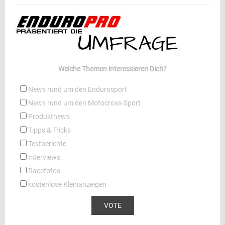
Welche Themen interessieren Dich?
News rund um den Endurosport
News rund um den Motocross-Sport
Produktnews
Tipps & Tricks
Testberichte
Interviews
Racefotos
kostenlose Kleinanzeigen