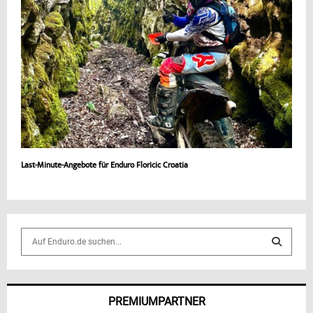
Last-Minute-Angebote für Enduro Floricic Croatia
S
e
a
S
r
c
E
PREMIUMPARTNER
h