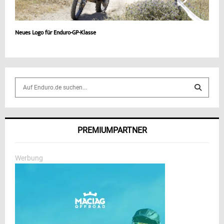
Neues Logo für Enduro-GP-Klasse
S
e
a
S
r
c
E
PREMIUMPARTNER
h
f
A
o
Werbung
r
R
:
C
H