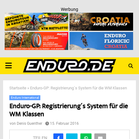
Werbung
PRIMARY
MENU
Startseite
»
Enduro-GP: Registrierung´s System für die WM Klassen
Enduro International
Enduro-GP: Registrierung´s System für die
WM Klassen
von
Denis Guenther
15. Februar 2016
TEILEN