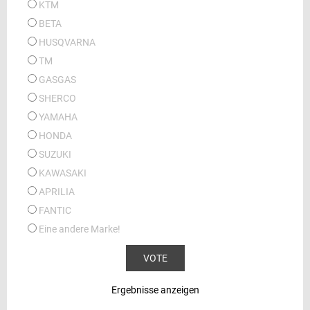
KTM
BETA
HUSQVARNA
TM
GASGAS
SHERCO
YAMAHA
HONDA
SUZUKI
KAWASAKI
APRILIA
FANTIC
Eine andere Marke!
Ergebnisse anzeigen