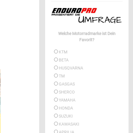
Welche Motorradmarke ist Dein
Favorit?
KTM
BETA
HUSQVARNA
TM
GASGAS
SHERCO
YAMAHA
HONDA
SUZUKI
KAWASAKI
APRILIA