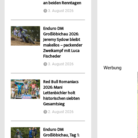
an beiden Renntagen
3. August 2026
Enduro DM
Großlöbichau 2026:
Jeremy Sydow bleibt
makellos – packender
Zweikampf mit Luca
Fischeder
3. August 2026
Werbung
Werbung
Red Bull Romaniacs
2026: Mani
Lettenbichler holt
historischen siebten
Gesamtsieg
2. August 2026
Enduro DM
Großlöbichau, Tag 1: