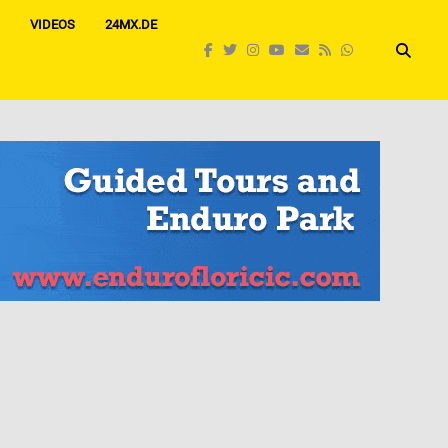
VIDEOS
24MX.DE