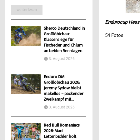
weiterlesen
Endurocup Hesse
Sherco Deutschland in
Großlöbichau:
54 Fotos
Klassensiege für
Fischeder und Chlum
an beiden Renntagen
3. August 2026
Enduro DM
Großlöbichau 2026:
Jeremy Sydow bleibt
makellos – packender
Zweikampf mit...
3. August 2026
Red Bull Romaniacs
2026: Mani
Lettenbichler holt