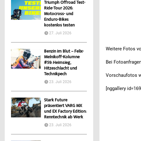
Triumph Offroad Test-
Ride-Tour 2026:
Motocross- und
Enduro-Bikes
kostenlos testen
27. Juli 2026
Weitere Fotos vo
Benzin im Blut – Felix-
Melnikoff-Kolumne
Bei Fotoanfrage
#59: Heimsieg,
Hitzeschlacht und
Technikpech
Vorschaufotos we
23. Juli 2026
[nggallery id=169
Stark Future
präsentiert VARG MX
und EX Factory Edition:
Renntechnik ab Werk
23. Juli 2026