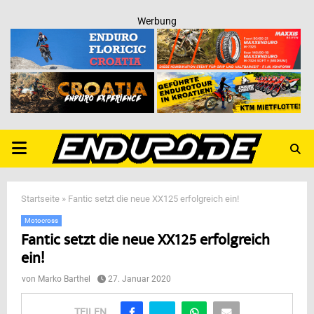
Werbung
PRIMARY
MENU
Startseite
»
Fantic setzt die neue XX125 erfolgreich ein!
Motocross
Fantic setzt die neue XX125 erfolgreich
ein!
von
Marko Barthel
27. Januar 2020
TEILEN