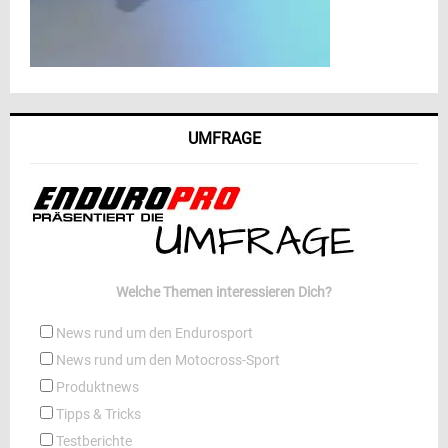
UMFRAGE
Welche Themen interessieren Dich?
News rund um den Endurosport
News rund um den Motocross-Sport
Produktnews
Tipps & Tricks
Testberichte