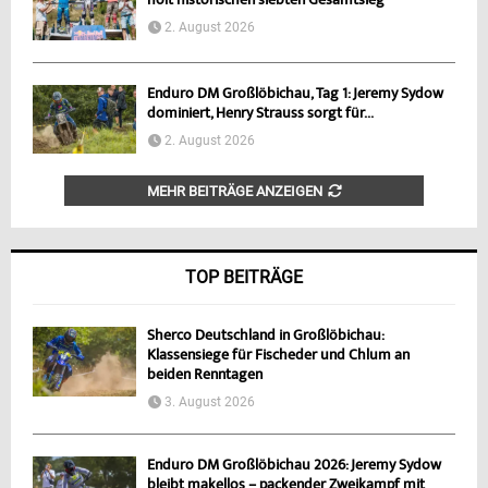
holt historischen siebten Gesamtsieg
2. August 2026
Enduro DM Großlöbichau, Tag 1: Jeremy Sydow
dominiert, Henry Strauss sorgt für...
2. August 2026
MEHR BEITRÄGE ANZEIGEN
TOP BEITRÄGE
Sherco Deutschland in Großlöbichau:
Klassensiege für Fischeder und Chlum an
beiden Renntagen
3. August 2026
Enduro DM Großlöbichau 2026: Jeremy Sydow
bleibt makellos – packender Zweikampf mit