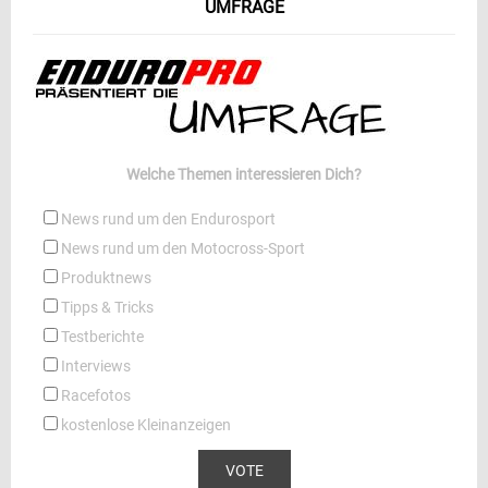
UMFRAGE
Welche Themen interessieren Dich?
News rund um den Endurosport
News rund um den Motocross-Sport
Produktnews
Tipps & Tricks
Testberichte
Interviews
Racefotos
kostenlose Kleinanzeigen