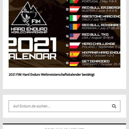
2021 FIM Hard Enduro Weltmeisterschaftskalender bestätigt
S
e
a
S
r
c