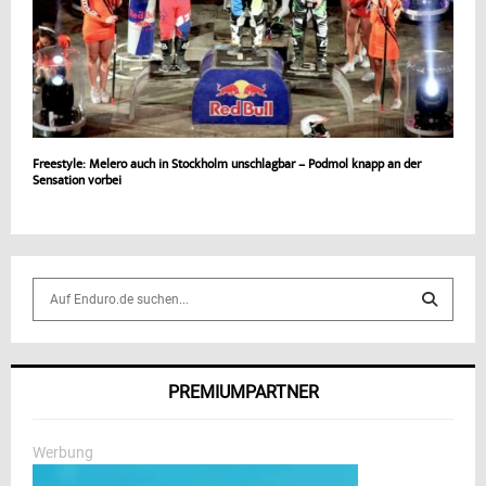
Freestyle: Melero auch in Stockholm unschlagbar – Podmol knapp an der
Sensation vorbei
S
e
a
S
r
c
E
PREMIUMPARTNER
h
f
A
o
Werbung
r
R