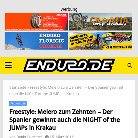
Werbung
PRIMARY
MENU
Startseite
»
Freestyle: Melero zum Zehnten – Der Spanier gewinnt
auch die NIGHT of the JUMPs in Krakau
Motocross
Freestyle: Melero zum Zehnten – Der
Spanier gewinnt auch die NIGHT of the
JUMPs in Krakau
von
Denis Guenther
15. März 2016