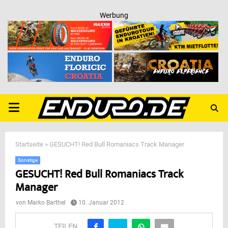
Werbung
PRIMARY
MENU
Startseite
»
GESUCHT! Red Bull Romaniacs Track Manager
Sonstige
GESUCHT! Red Bull Romaniacs Track
Manager
von
Marko Barthel
10. Januar 2012
TEILEN