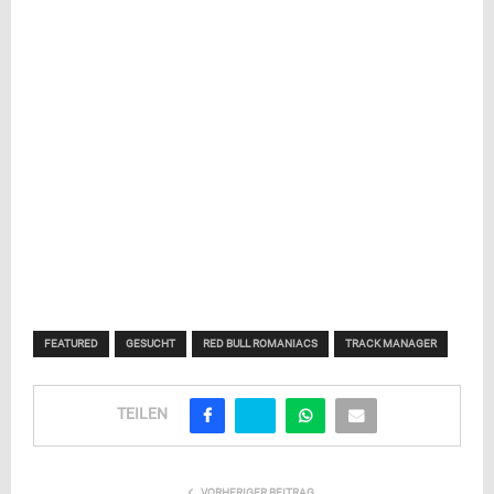
FEATURED
GESUCHT
RED BULL ROMANIACS
TRACK MANAGER
TEILEN
VORHERIGER BEITRAG