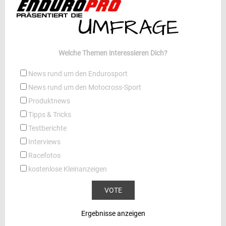
Welche Themen interessieren Dich?
News rund um den Endurosport
News rund um den Motocross-Sport
Produktnews
Tipps & Tricks
Testberichte
Interviews
Racefotos
kostenlose Kleinanzeigen
Ergebnisse anzeigen