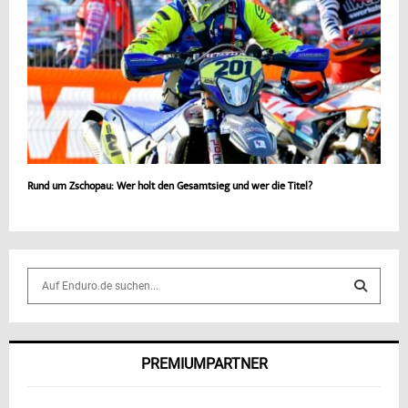
Rund um Zschopau: Wer holt den Gesamtsieg und wer die Titel?
S
e
a
S
r
c
E
PREMIUMPARTNER
h
f
A