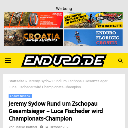
Werbung
PRIMARY
MENU
Startseite
»
Jeremy Sydow Rund um Zschopau Gesamtsieger –
Luca Fischeder wird Championats-Champion
Enduro National
Jeremy Sydow Rund um Zschopau
Gesamtsieger – Luca Fischeder wird
Championats-Champion
von
Marko Barthel
14. Oktober 2023