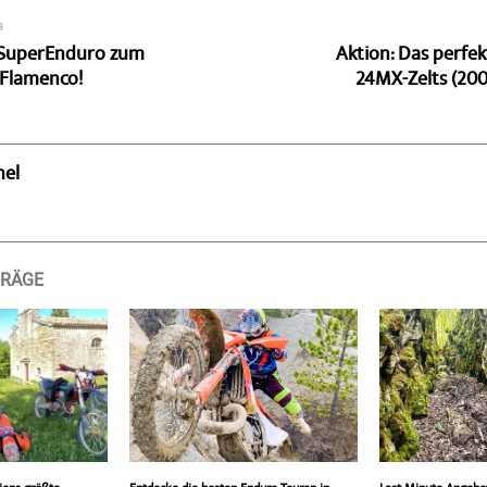
G
 SuperEnduro zum
Aktion: Das perfek
Flamenco!
24MX-Zelts (200
hel
TRÄGE