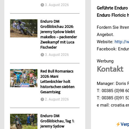
3. August 2026
Geführte Enduro
Enduro Floricic 
Enduro DM
Großlöbichau 2026:
Fordern Sie Ihren
Jeremy Sydow bleibt
Angebot.
makellos – packender
Website:
http://
Zweikampf mit Luca
Fischeder
Facebook: Endur
3. August 2026
Werbung
Kontakt
Red Bull Romaniacs
2026: Mani
Lettenbichler holt
Manager: Doris F
historischen siebten
T: 00385 (0)98 6
Gesamtsieg
T: 00385 (0)91 5
2. August 2026
e mail: croatia
Enduro DM
Großlöbichau, Tag 1:
Ver
Jeremy Sydow