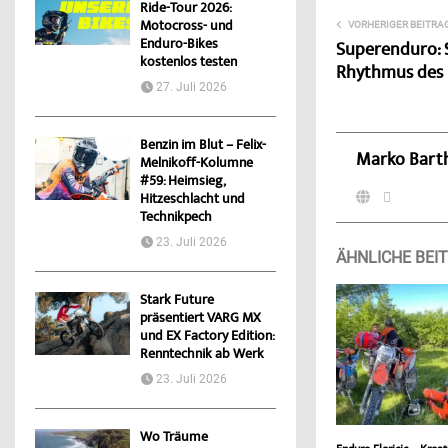
Ride-Tour 2026:
Motocross- und
VORHERIGER BEITRA
Enduro-Bikes
Superenduro:
kostenlos testen
Rhythmus des 
27. Juli 2026
Benzin im Blut – Felix-
Marko Bart
Melnikoff-Kolumne
#59: Heimsieg,
Hitzeschlacht und
Technikpech
23. Juli 2026
ÄHNLICHE BEI
Stark Future
präsentiert VARG MX
und EX Factory Edition:
Renntechnik ab Werk
23. Juli 2026
Wo Träume