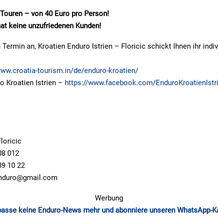
 Touren – von 40 Euro pro Person!
hat keine unzufriedenen Kunden!
 Termin an, Kroatien Enduro Istrien – Floricic schickt Ihnen ihr indi
www.croatia-tourism.in/de/enduro-kroatien/
o Kroatien Istrien –
https://www.facebook.com/EnduroKroatienIstri
loricic
08 012
39 10 22
.enduro@gmail.com
Werbung
passe keine Enduro-News mehr und abonniere unseren WhatsApp-K