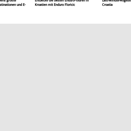
tiens größte
Entdecke die besten Enduro-Touren in
Last-Minute-Angebot
tinationen und E-
Kroatien mit Enduro Floricic
Croatia