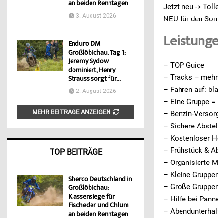
an beiden Renntagen
Jetzt neu -> Tol
3. August 2026
NEU für den Som
Leistung
Enduro DM
Großlöbichau, Tag 1:
Jeremy Sydow
– TOP Guide
dominiert, Henry
– Tracks – mehr 
Strauss sorgt für...
– Fahren auf: bl
2. August 2026
– Eine Gruppe = 
MEHR BEITRÄGE ANZEIGEN
– Benzin-Versor
– Sichere Abstel
– Kostenloser Ho
– Frühstück & Ab
TOP BEITRÄGE
– Organisierte M
– Kleine Gruppen
Sherco Deutschland in
– Große Gruppen
Großlöbichau:
Klassensiege für
– Hilfe bei Pann
Fischeder und Chlum
– Abendunterhal
an beiden Renntagen