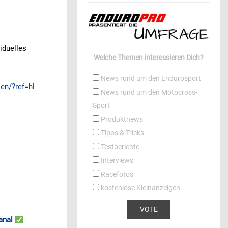
viduelles
Welche Themen interessieren Dich?
News rund um den Endurosport
en/?ref=hl
News rund um den Motocross-
Sport
Produktnews
Tipps & Tricks
Testberichte
Interviews
Racefotos
kostenlose Kleinanzeigen
anal