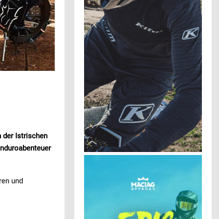
 der Istrischen
 Enduroabenteuer
ren und