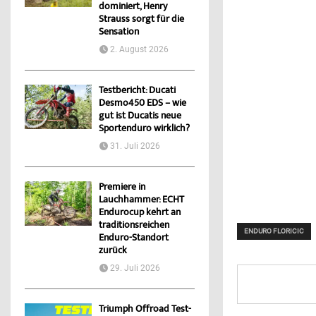
dominiert, Henry
Strauss sorgt für die
Sensation
2. August 2026
Testbericht: Ducati
Desmo450 EDS – wie
gut ist Ducatis neue
Sportenduro wirklich?
31. Juli 2026
Premiere in
Lauchhammer: ECHT
Endurocup kehrt an
traditionsreichen
ENDURO FLORICIC
Enduro-Standort
zurück
29. Juli 2026
Triumph Offroad Test-