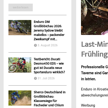
weiterlesen
Enduro DM
Großlöbichau 2026:
Jeremy Sydow bleibt
makellos – packender
Zweikampf mit...
Last-Mi
3. August 2026
Frühling
Testbericht: Ducati
Desmo450 EDS – wie
Professionelle G
gut ist Ducatis neue
Sportenduro wirklich?
Taverne sind Gar
31. Juli 2026
in Istrien.
Enduro in Kroati
Sherco Deutschland in
abwechslungsreic
Großlöbichau:
Klassensiege für
Fischeder und Chlum
Werbung