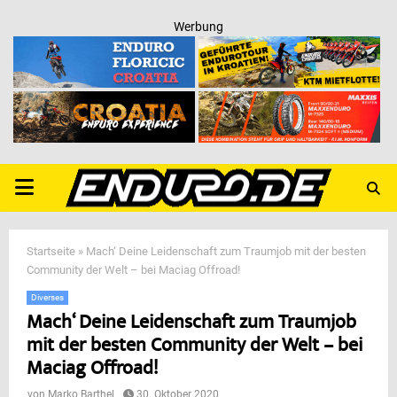
Werbung
PRIMARY
MENU
Startseite
»
Mach‘ Deine Leidenschaft zum Traumjob mit der besten
Community der Welt – bei Maciag Offroad!
Diverses
Mach‘ Deine Leidenschaft zum Traumjob
mit der besten Community der Welt – bei
Maciag Offroad!
von
Marko Barthel
30. Oktober 2020