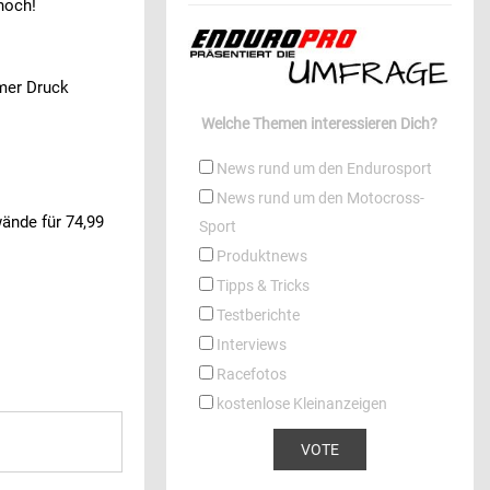
hoch!
rmer Druck
Welche Themen interessieren Dich?
News rund um den Endurosport
News rund um den Motocross-
ände für 74,99
Sport
Produktnews
Tipps & Tricks
Testberichte
Interviews
Racefotos
kostenlose Kleinanzeigen