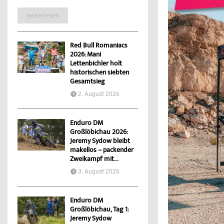
weiterlesen
Red Bull Romaniacs
2026: Mani
Lettenbichler holt
historischen siebten
Gesamtsieg
2. August 2026
Enduro DM
Großlöbichau 2026:
Jeremy Sydow bleibt
makellos – packender
Zweikampf mit...
3. August 2026
Enduro DM
Großlöbichau, Tag 1:
Jeremy Sydow