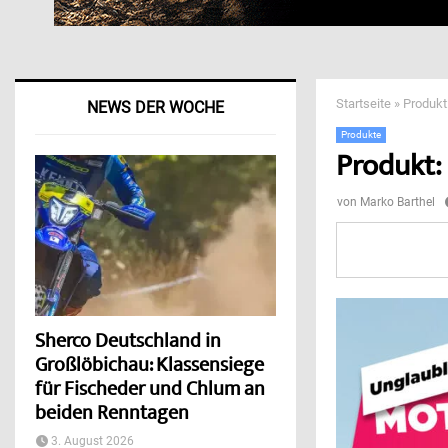
Startseite
»
Produkt
NEWS DER WOCHE
Produkte
Produkt:
von
Marko Barthel
Sherco Deutschland in
Großlöbichau: Klassensiege
für Fischeder und Chlum an
beiden Renntagen
3. August 2026