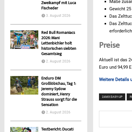
Maße zusamm
Zweikampf mit Luca
Fischeder
Gewicht 25
3. August 2026
Das Zelttuc
Das Zelttuc
erforderlic
Red Bull Romaniacs
2026: Mani
Preise
Lettenbichler holt
historischen siebten
Gesamtsieg
Aktuell ist das 
2. August 2026
Euro und 94,99 E
Enduro DM
Weitere Details 
Großlöbichau, Tag 1:
Jeremy Sydow
dominiert, Henry
24MX EASY-UP
R
Strauss sorgt für die
Sensation
2. August 2026
Testbericht: Ducati