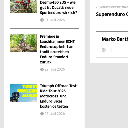
Desmo450 EDS – wie
gut ist Ducatis neue
VORHERIGER BEITRA
Sportenduro wirklich?
Superenduro G
31. Juli 2026
Premiere in
Marko Bart
Lauchhammer: ECHT
Endurocup kehrt an
traditionsreichen
Enduro-Standort
zurück
29. Juli 2026
Triumph Offroad Test-
Ride-Tour 2026:
Motocross- und
Enduro-Bikes
kostenlos testen
27. Juli 2026