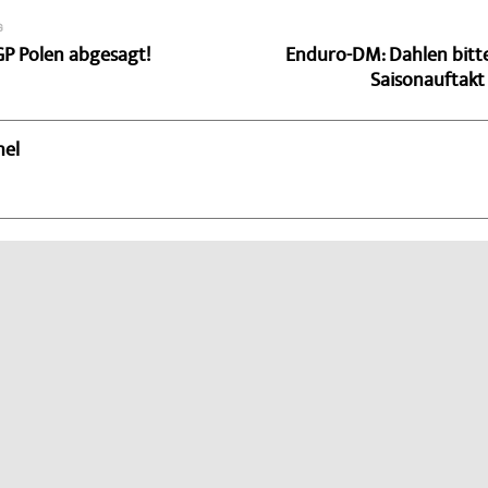
G
P Polen abgesagt!
Enduro-DM: Dahlen bitt
Saisonauftakt
hel