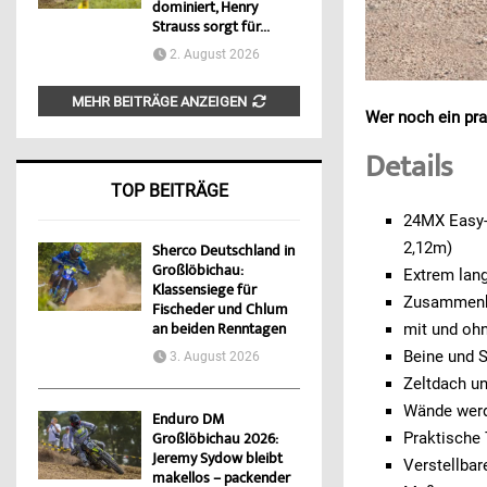
dominiert, Henry
Strauss sorgt für...
2. August 2026
MEHR BEITRÄGE ANZEIGEN
Wer noch ein pra
Details
TOP BEITRÄGE
24MX Easy-
2,12m)
Sherco Deutschland in
Großlöbichau:
Extrem lan
Klassensiege für
Zusammenkl
Fischeder und Chlum
an beiden Renntagen
mit und oh
Beine und 
3. August 2026
Zeltdach u
Wände werd
Enduro DM
Praktische 
Großlöbichau 2026:
Jeremy Sydow bleibt
Verstellba
makellos – packender