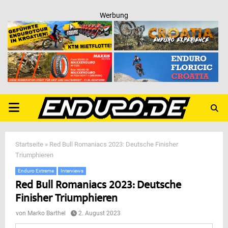
Werbung
PRIMARY
MENU
Startseite
»
Red Bull Romaniacs 2023: Deutsche Finisher
Triumphieren
Enduro Extreme
Interviews
Red Bull Romaniacs 2023: Deutsche
Finisher Triumphieren
von
Marko Barthel
2. August 2023