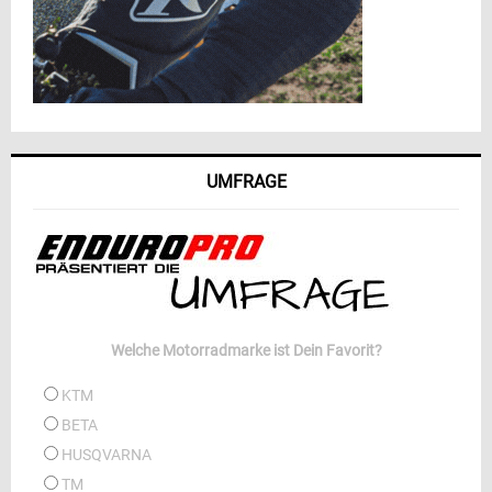
UMFRAGE
Welche Motorradmarke ist Dein Favorit?
KTM
BETA
HUSQVARNA
TM