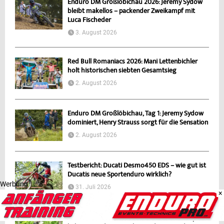
Enduro DM Großlöbichau 2026: Jeremy Sydow
bleibt makellos – packender Zweikampf mit
Luca Fischeder
3. August 2026
Red Bull Romaniacs 2026: Mani Lettenbichler
holt historischen siebten Gesamtsieg
2. August 2026
Enduro DM Großlöbichau, Tag 1: Jeremy Sydow
dominiert, Henry Strauss sorgt für die Sensation
2. August 2026
Testbericht: Ducati Desmo450 EDS – wie gut ist
Ducatis neue Sportenduro wirklich?
Werbung
31. Juli 2026
×
Premiere in Lauchhammer: ECHT Endurocup