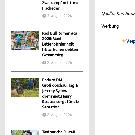
Zweikampf mit Luca
Fischeder
Quelle: Ken Roc
3. August 2026
Werbung
Red Bull Romaniacs
2026: Mani
Ver
Lettenbichler holt
historischen siebten
Gesamtsieg
2. August 2026
Enduro DM
Großlöbichau, Tag 1:
Jeremy Sydow
dominiert, Henry
Strauss sorgt für die
Sensation
2. August 2026
Testbericht: Ducati