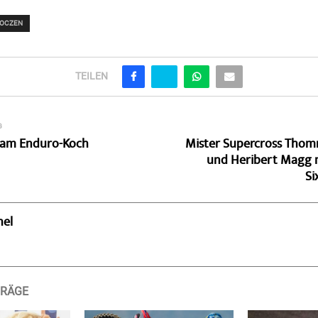
ROCZEN
TEILEN
G
Team Enduro-Koch
Mister Supercross Tho
und Heribert Magg 
Si
hel
TRÄGE