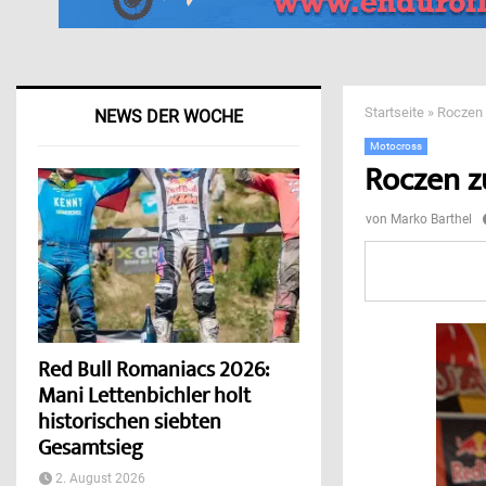
Startseite
»
Roczen 
NEWS DER WOCHE
Motocross
Roczen z
von
Marko Barthel
Red Bull Romaniacs 2026:
Mani Lettenbichler holt
historischen siebten
Gesamtsieg
2. August 2026