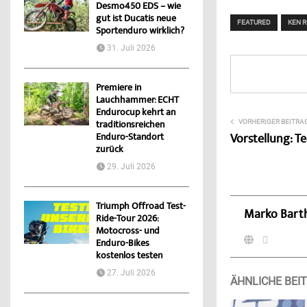
Desmo450 EDS – wie
gut ist Ducatis neue
FEATURED
KEN 
Sportenduro wirklich?
31. Juli 2026
Premiere in
Lauchhammer: ECHT
Endurocup kehrt an
VORHERIGER BEITRA
traditionsreichen
Vorstellung: 
Enduro-Standort
zurück
29. Juli 2026
Triumph Offroad Test-
Marko Bart
Ride-Tour 2026:
Motocross- und
Enduro-Bikes
kostenlos testen
27. Juli 2026
ÄHNLICHE BEI