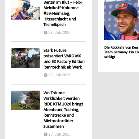
Benzin im Blut – Felix-
Melnikoff-Kolumne
#59: Heimsieg,
Hitzeschlacht und
Technikpech
23. Juli 2026
Die Rückkehr von Ken
Stark Future
Team Germany: Ein Co
präsentiert VARG MX
schlägt
und EX Factory Edition:
Renntechnik ab Werk
23. Juli 2026
Wo Träume
Wirklichkeit werden:
RIDE KTM 2026 bringt
Abenteuer, Training,
Rennstrecke und
Mietmotorräder
zusammen
23. Juli 2026