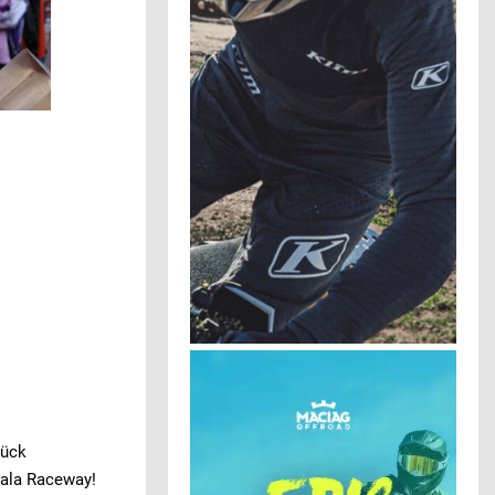
rück
Pala Raceway!