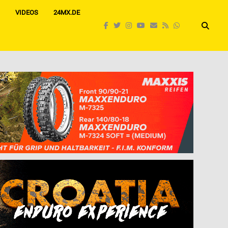
VIDEOS
24MX.DE