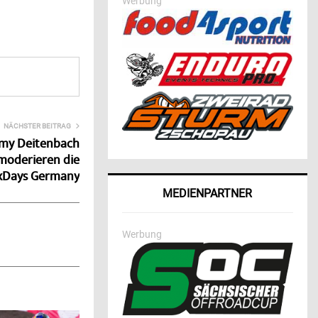
Werbung
NÄCHSTER BEITRAG
mmy Deitenbach
moderieren die
xDays Germany
MEDIENPARTNER
Werbung