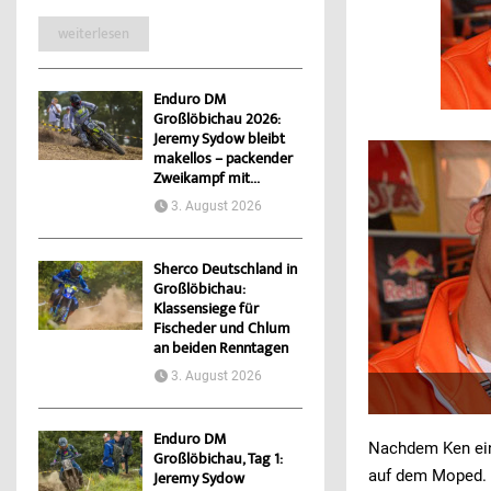
weiterlesen
Enduro DM
Großlöbichau 2026:
Jeremy Sydow bleibt
makellos – packender
Zweikampf mit...
3. August 2026
Sherco Deutschland in
Großlöbichau:
Klassensiege für
Fischeder und Chlum
an beiden Renntagen
3. August 2026
Enduro DM
Nachdem Ken eini
Großlöbichau, Tag 1:
auf dem Moped. 
Jeremy Sydow