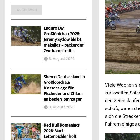
weiterlesen
Enduro DM
Großlöbichau 2026:
Jeremy Sydow bleibt
makellos – packender
Zweikampf mit...
3. August 2026
Sherco Deutschland in
Großlöbichau:
Viele Wochen sin
Klassensiege für
zur zweiten Sais
Fischeder und Chlum
an beiden Renntagen
den 2 Rennläufen
3. August 2026
schoß, waren di
sich die Strecke
Fahrern einiges 
Red Bull Romaniacs
2026: Mani
Lettenbichler holt