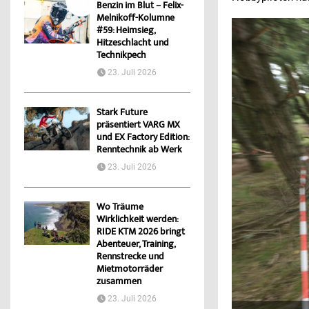
Benzin im Blut – Felix-
Melnikoff-Kolumne
#59: Heimsieg,
Hitzeschlacht und
Technikpech
23. Juli 2026
Stark Future
präsentiert VARG MX
und EX Factory Edition:
Renntechnik ab Werk
23. Juli 2026
Wo Träume
Wirklichkeit werden:
RIDE KTM 2026 bringt
Abenteuer, Training,
Rennstrecke und
Mietmotorräder
zusammen
23. Juli 2026