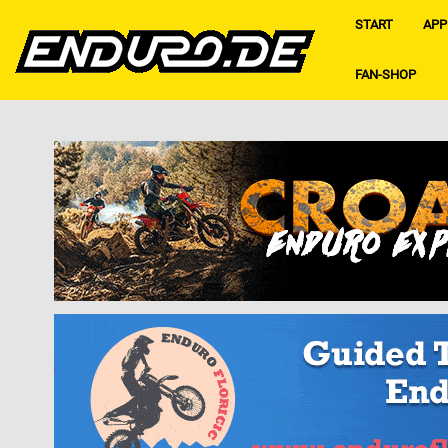
START
APP
FAN-SHOP