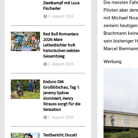
Die meisten Fahr
Zweikampf mit Luca
Fischeder
Piloten aber den
3. August 2026
mit Michael Noac
seinem heutigen 
Brachmann keiner
Red Bull Romaniacs
2026: Mani
sein bisheriger 
Lettenbichler holt
Marcel Biermann
historischen siebten
Gesamtsieg
Werbung
2. August 2026
Enduro DM
Großlöbichau, Tag 1:
Jeremy Sydow
dominiert, Henry
Strauss sorgt für die
Sensation
2. August 2026
Testbericht: Ducati