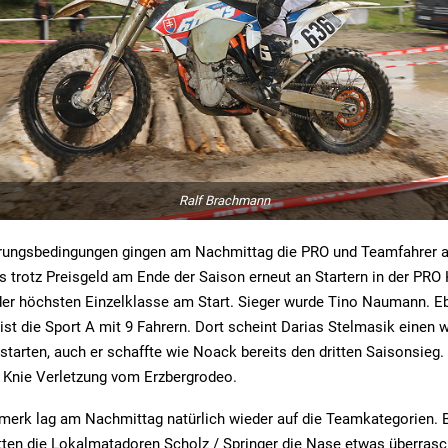
Ralf Brachmann
erungsbedingungen gingen am Nachmittag die PRO und Teamfahrer au
s trotz Preisgeld am Ende der Saison erneut an Startern in der PRO 
der höchsten Einzelklasse am Start. Sieger wurde Tino Naumann. Eb
 ist die Sport A mit 9 Fahrern. Dort scheint Darias Stelmasik einen 
tarten, auch er schaffte wie Noack bereits den dritten Saisonsieg.
r Knie Verletzung vom Erzbergrodeo.
erk lag am Nachmittag natürlich wieder auf die Teamkategorien. 
ten die Lokalmatadoren Scholz / Springer die Nase etwas überrasc