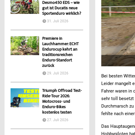
Desmo450 EDS – wie
gut ist Ducatis neue
Sportenduro wirklich?
31. Juli 2026
Premiere in
Lauchhammer: ECHT
Endurocup kehrt an
traditionsreichen
Enduro-Standort
zurück
29. Juli 2026
Bei besten Witt
Leider mangelt e
Triumph Offroad Test-
Fahrer waren in 
Ride-Tour 2026:
sehr toll besetzt
Motocross- und
Durchmarsch zu s
Enduro-Bikes
kostenlos testen
fehlte nach eine
27. Juli 2026
Das Hauptaugenm
Hobbypiloten hat