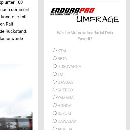
pp unter 100
nnoch dominiert
 konnte er mit
gen Ralf
nde Rückstand,
Welche Motorradmarke ist Dein
Klasse wurde
Favorit?
KTM
BETA
HUSQVARNA
TM
GASGAS
SHERCO
YAMAHA
HONDA
SUZUKI
KAWASAKI
APRILIA