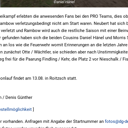
Daniel Hänel
eikampf erlebten die anwesenden Fans bei den PRO Teams, dies o
Rambow verletzungsbedingt nicht am Start waren. Neubert hat sich
r verletzt und Rambow wird auch die restliche Saison mit einer Bein
r gefunden haben sich die beiden Cousins Daniel Hänel und Morris 
n an los wie die Feuerwehr womit Erinnerungen an die letzten Jahr
n zunächst Otte / Wächtler, sie schieden aber nach Unstimmigkeiten
 frei für die Paarung Findling / Kehr, die Platz 2 vor Nieschalk / F
onlauf findet am 13.08. in Roitzsch statt.
n / Denis Günther
estellmöglichkeit
]
rer vorhanden. Anfragen mit Angabe der Startnummer an
fotos@dg-de