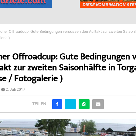
cher Offroadcup: Gute Bedingungen versüssen den Auftakt zur zweiten Saisonhä
erie )
her Offroadcup: Gute Bedingungen 
akt zur zweiten Saisonhälfte in Torg
e / Fotogalerie )
2. Juli 2017
TEILEN