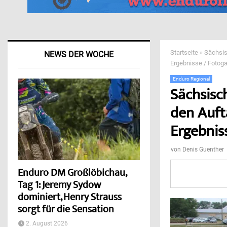
Startseite
»
Sächsis
NEWS DER WOCHE
Ergebnisse / Fotogal
Enduro Regional
Sächsisc
den Auft
Ergebniss
von
Denis Guenther
Enduro DM Großlöbichau,
Tag 1: Jeremy Sydow
dominiert, Henry Strauss
sorgt für die Sensation
2. August 2026