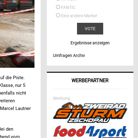
FANTIC
Eine andere Marke!
Ergebnisse anzeigen
Umfragen Archiv
f die Piste.
WERBEPARTNER
Klasse, nur 5
enfalls nicht
Werbung
weiteren
 Marcel Lautner
Bei den
hend vorn.