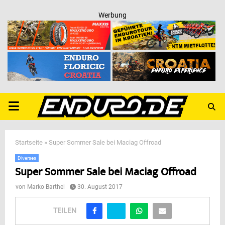
Werbung
PRIMARY
MENU
Startseite
»
Super Sommer Sale bei Maciag Offroad
Diverses
Super Sommer Sale bei Maciag Offroad
von
Marko Barthel
30. August 2017
TEILEN