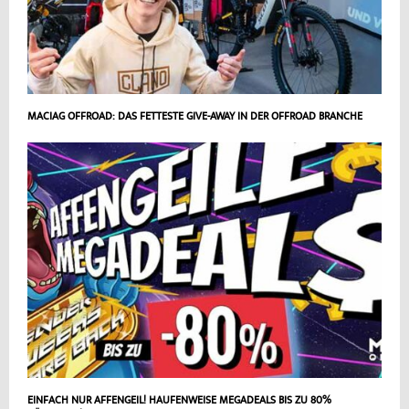
MACIAG OFFROAD: DAS FETTESTE GIVE-AWAY IN DER OFFROAD BRANCHE
EINFACH NUR AFFENGEIL! HAUFENWEISE MEGADEALS BIS ZU 80%