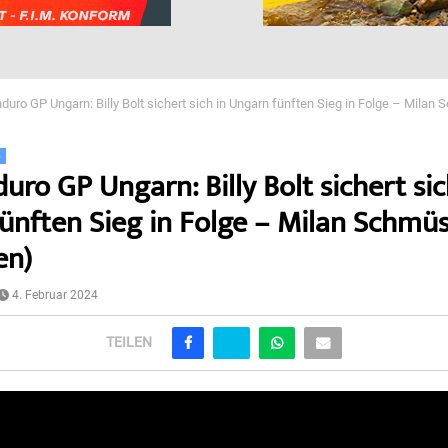
duro GP Ungarn: Billy Bolt sichert sich in Ungarn fünften Sieg in Folge – Milan 
o
ro GP Ungarn: Billy Bolt sichert sic
ünften Sieg in Folge – Milan Schmüs
en)
4. Februar 2024
TEILEN