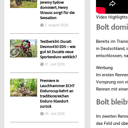
Jeremy Sydow
dominiert, Henry
Strauss sorgt für die
Video Highlight
Sensation
Bolt domi
2. August 2026
Bereits im Train
Testbericht: Ducati
Desmo450 EDS – wie
in Deutschland, 
gut ist Ducatis neue
entschlossen, na
Sportenduro wirklich?
31. Juli 2026
Werbung
Im ersten Rennen
Premiere in
Vorsprung von vi
Lauchhammer: ECHT
Rennen mit eine
Endurocup kehrt an
traditionsreichen
Bolt blei
Enduro-Standort
zurück
29. Juli 2026
Im zweiten Renne
das Feld und übe