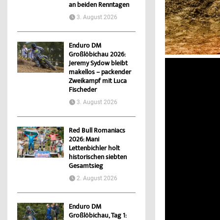
an beiden Renntagen
3. August 2026
Enduro DM
Großlöbichau 2026:
Jeremy Sydow bleibt
makellos – packender
Zweikampf mit Luca
Fischeder
3. August 2026
Red Bull Romaniacs
2026: Mani
Lettenbichler holt
historischen siebten
Gesamtsieg
2. August 2026
Enduro DM
Großlöbichau, Tag 1: