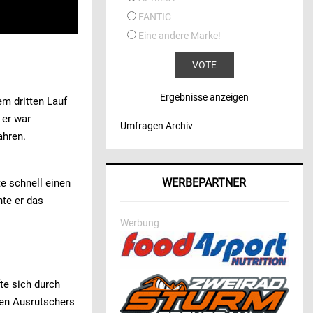
FANTIC
Eine andere Marke!
Ergebnisse anzeigen
em dritten Lauf
 er war
Umfragen Archiv
ahren.
WERBEPARTNER
e schnell einen
nte er das
Werbung
te sich durch
nen Ausrutschers