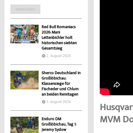
weiterlesen
Red Bull Romaniacs
2026: Mani
Lettenbichler holt
historischen siebten
Gesamtsieg
2. August 2026
Sherco Deutschland in
Großlöbichau:
Klassensiege für
Fischeder und Chlum
an beiden Renntagen
3. August 2026
Husqvar
MVM Do
Enduro DM
Großlöbichau, Tag 1:
Jeremy Sydow