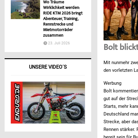
Wo Träume
Wirklichkeit werden:
RIDE KTM 2026 bringt
Abenteuer, Training,
Rennstrecke und
Mietmotorräder
zusammen
23. Juli 2026
Bolt blic
Mit nunmehr zwe
UNSERE VIDEO´S
den vorletzten La
Werbung
Bolt kommentiert
gut auf der Strec
Starts, mehr kan
Deutschland man
Strecke, aber da
Rennen stärker. 
bereit sein für Bu