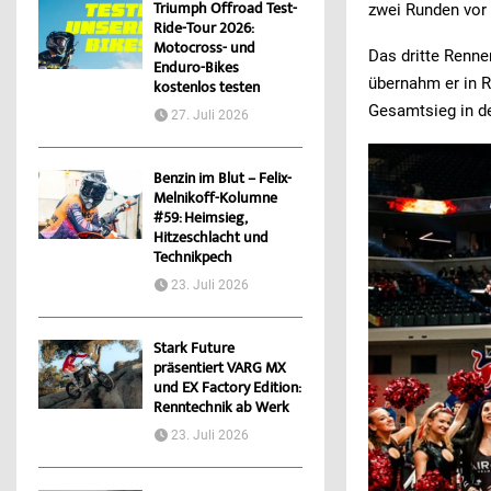
Triumph Offroad Test-
zwei Runden vor
Ride-Tour 2026:
Motocross- und
Das dritte Renne
Enduro-Bikes
übernahm er in R
kostenlos testen
Gesamtsieg in de
27. Juli 2026
Benzin im Blut – Felix-
Melnikoff-Kolumne
#59: Heimsieg,
Hitzeschlacht und
Technikpech
23. Juli 2026
Stark Future
präsentiert VARG MX
und EX Factory Edition:
Renntechnik ab Werk
23. Juli 2026