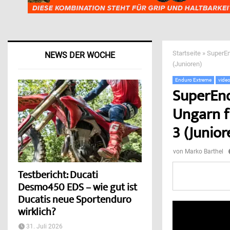
Startseite
»
SuperEn
NEWS DER WOCHE
(Junioren)
Enduro Extreme
vide
SuperEndu
Ungarn f
3 (Junior
von
Marko Barthel
Testbericht: Ducati
Desmo450 EDS – wie gut ist
Ducatis neue Sportenduro
wirklich?
31. Juli 2026