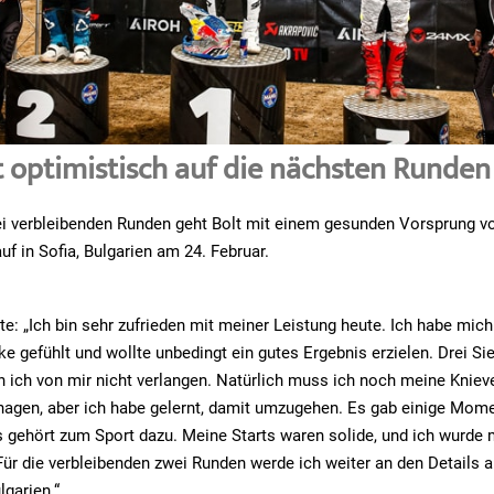
kt optimistisch auf die nächsten Runden
i verbleibenden Runden geht Bolt mit einem gesunden Vorsprung vo
uf in Sofia, Bulgarien am 24. Februar.
e: „Ich bin sehr zufrieden mit meiner Leistung heute. Ich habe mic
ke gefühlt und wollte unbedingt ein gutes Ergebnis erzielen. Drei Si
n ich von mir nicht verlangen. Natürlich muss ich noch meine Kniev
agen, aber ich habe gelernt, damit umzugehen. Es gab einige Mome
s gehört zum Sport dazu. Meine Starts waren solide, und ich wurde 
Für die verbleibenden zwei Runden werde ich weiter an den Details a
lgarien.“