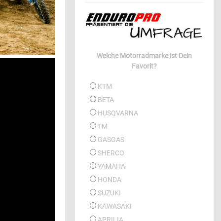
Welche Motorradmarke ist Dein
Favorit?
KTM
BETA
HUSQVARNA
TM
GASGAS
SHERCO
YAMAHA
HONDA
SUZUKI
KAWASAKI
APRILIA