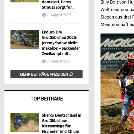
Billy Bolt von H
dominiert, Henry
Strauss sorgt für...
Weltmeisterschaf
2. August 2026
Siegen aus drei 
Meisterschaft au
Enduro DM
Großlöbichau 2026:
Jeremy Sydow bleibt
makellos – packender
Zweikampf mit...
3. August 2026
MEHR BEITRÄGE ANZEIGEN
TOP BEITRÄGE
Sherco Deutschland in
Großlöbichau:
Klassensiege für
Fischeder und Chlum