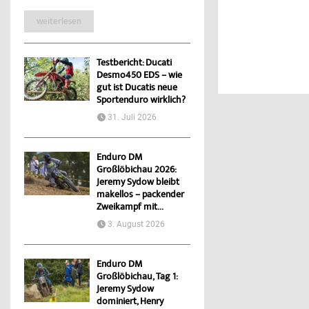
weiterlesen
Testbericht: Ducati
Desmo450 EDS – wie
gut ist Ducatis neue
Sportenduro wirklich?
31. Juli 2026
Enduro DM
Großlöbichau 2026:
Jeremy Sydow bleibt
makellos – packender
Zweikampf mit...
3. August 2026
Enduro DM
Großlöbichau, Tag 1:
Jeremy Sydow
dominiert, Henry