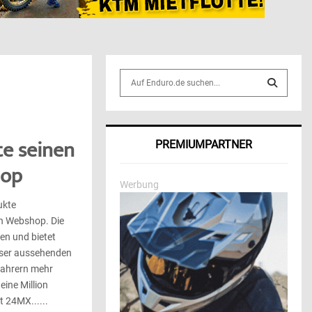
S
e
a
S
r
c
E
te seinen
PREMIUMPARTNER
h
f
A
hop
o
Werbung
r
R
ukte
:
en Webshop. Die
C
en und bietet
H
esser aussehenden
Fahrern mehr
eine Million
 24MX......