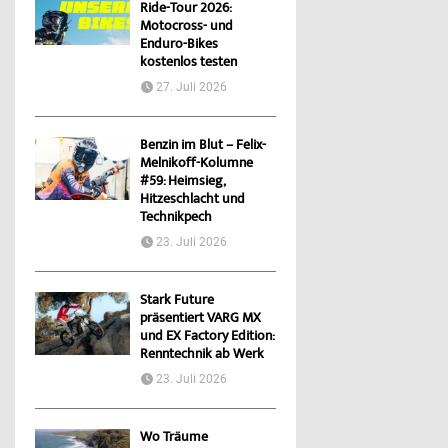
Ride-Tour 2026:
Motocross- und
Enduro-Bikes
kostenlos testen
27. Juli 2026
Benzin im Blut – Felix-
Melnikoff-Kolumne
#59: Heimsieg,
Hitzeschlacht und
Technikpech
23. Juli 2026
Stark Future
präsentiert VARG MX
und EX Factory Edition:
Renntechnik ab Werk
23. Juli 2026
Wo Träume