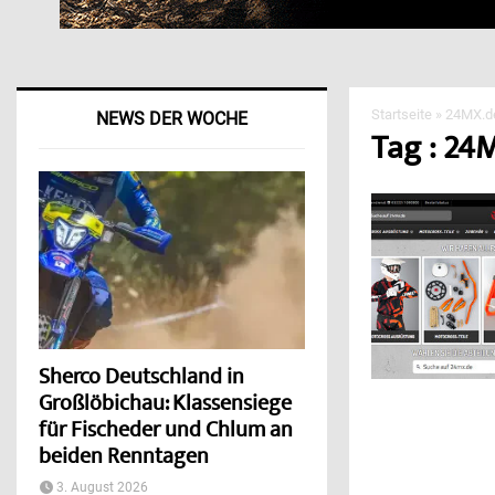
Startseite
»
24MX.d
NEWS DER WOCHE
Tag : 24
Sherco Deutschland in
Großlöbichau: Klassensiege
für Fischeder und Chlum an
beiden Renntagen
3. August 2026