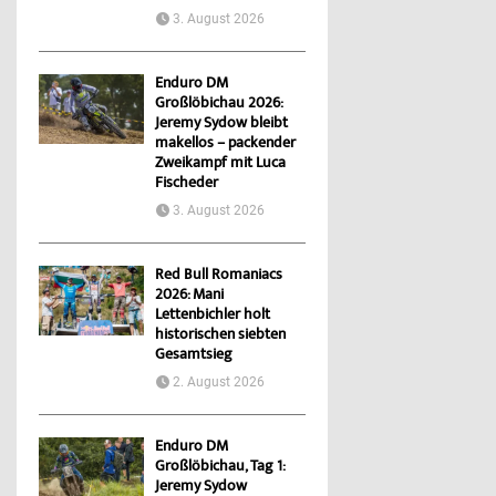
3. August 2026
Enduro DM
Großlöbichau 2026:
Jeremy Sydow bleibt
makellos – packender
Zweikampf mit Luca
Fischeder
3. August 2026
Red Bull Romaniacs
2026: Mani
Lettenbichler holt
historischen siebten
Gesamtsieg
2. August 2026
Enduro DM
Großlöbichau, Tag 1:
Jeremy Sydow