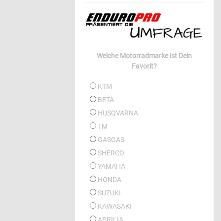
Welche Motorradmarke ist Dein
Favorit?
KTM
BETA
HUSQVARNA
TM
GASGAS
SHERCO
YAMAHA
HONDA
SUZUKI
KAWASAKI
APRILIA