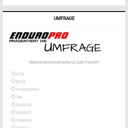
UMFRAGE
Welche Motorradmarke ist Dein Favorit?
KTM
BETA
HUSQVARNA
TM
GASGAS
SHERCO
YAMAHA