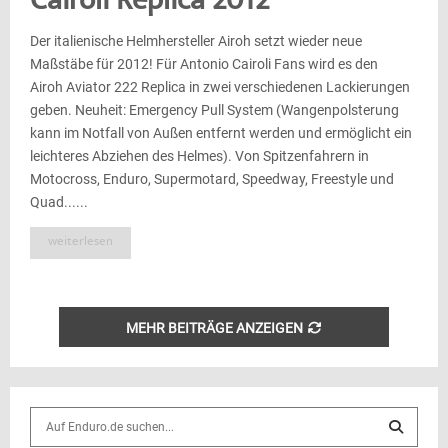
Cairoli Replica 2012
Der italienische Helmhersteller Airoh setzt wieder neue
Maßstäbe für 2012! Für Antonio Cairoli Fans wird es den
Airoh Aviator 222 Replica in zwei verschiedenen Lackierungen
geben. Neuheit: Emergency Pull System (Wangenpolsterung
kann im Notfall von Außen entfernt werden und ermöglicht ein
leichteres Abziehen des Helmes). Von Spitzenfahrern in
Motocross, Enduro, Supermotard, Speedway, Freestyle und
Quad......
weiterlesen
MEHR BEITRÄGE ANZEIGEN
S
e