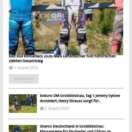
Red Bull Romaniacs 2026: Mani Lettenbichler holt historischen
siebten Gesamtsieg
2. August 2026
weiterlesen
Enduro DM Großlöbichau, Tag 1: Jeremy Sydow
dominiert, Henry Strauss sorgt für...
2. August 2026
Sherco Deutschland in Großlöbichau:
Klassensiege für Fischeder und Chlum an