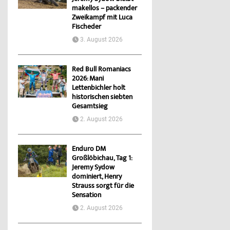
makellos – packender
Zweikampf mit Luca
Fischeder
3. August 2026
Red Bull Romaniacs
2026: Mani
Lettenbichler holt
historischen siebten
Gesamtsieg
2. August 2026
Enduro DM
Großlöbichau, Tag 1:
Jeremy Sydow
dominiert, Henry
Strauss sorgt für die
Sensation
2. August 2026