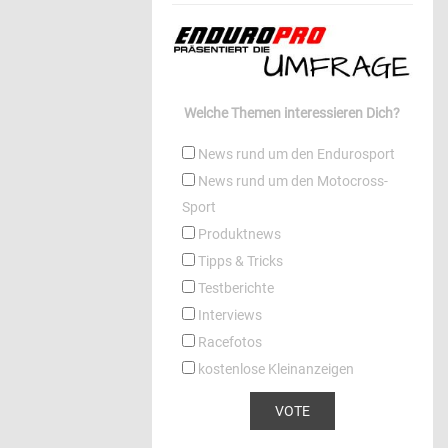
Welche Themen interessieren Dich?
News rund um den Endurosport
News rund um den Motocross-
Sport
Produktnews
Tipps & Tricks
Testberichte
Interviews
Racefotos
kostenlose Kleinanzeigen