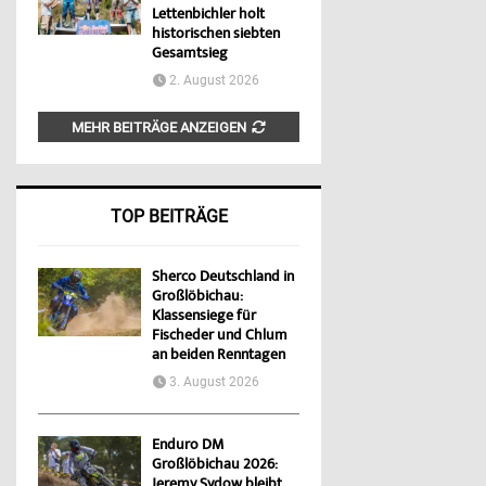
Lettenbichler holt
historischen siebten
Gesamtsieg
2. August 2026
MEHR BEITRÄGE ANZEIGEN
TOP BEITRÄGE
Sherco Deutschland in
Großlöbichau:
Klassensiege für
Fischeder und Chlum
an beiden Renntagen
3. August 2026
Enduro DM
Großlöbichau 2026:
Jeremy Sydow bleibt