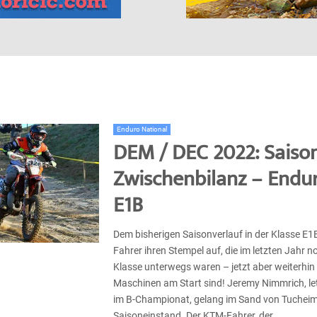
Enduro National
DEM / DEC 2022: Saiso
Zwischenbilanz – Endu
E1B
Dem bisherigen Saisonverlauf in der Klasse E1
Fahrer ihren Stempel auf, die im letzten Jahr n
Klasse unterwegs waren – jetzt aber weiterhin
Maschinen am Start sind! Jeremy Nimmrich, let
im B-Championat, gelang im Sand von Tucheim 
Saisoneinstand. Der KTM-Fahrer, der......