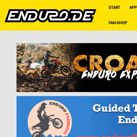
START
APP
FAN-SHOP