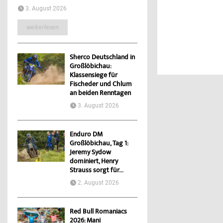
3. August 2026
weiterlesen
Sherco Deutschland in
Großlöbichau:
Klassensiege für
Fischeder und Chlum
an beiden Renntagen
3. August 2026
Enduro DM
Großlöbichau, Tag 1:
Jeremy Sydow
dominiert, Henry
Strauss sorgt für...
2. August 2026
Red Bull Romaniacs
2026: Mani