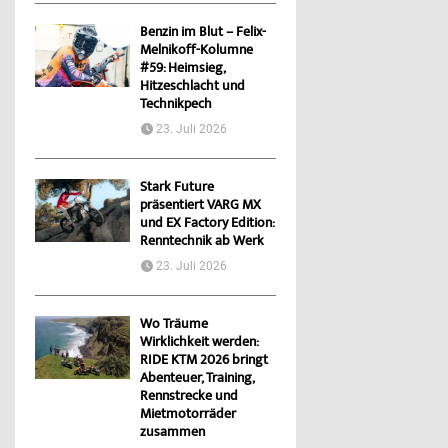
Benzin im Blut – Felix-
Melnikoff-Kolumne
#59: Heimsieg,
Hitzeschlacht und
Technikpech
23. Juli 2026
Stark Future
präsentiert VARG MX
und EX Factory Edition:
Renntechnik ab Werk
23. Juli 2026
Wo Träume
Wirklichkeit werden:
RIDE KTM 2026 bringt
Abenteuer, Training,
Rennstrecke und
Mietmotorräder
zusammen