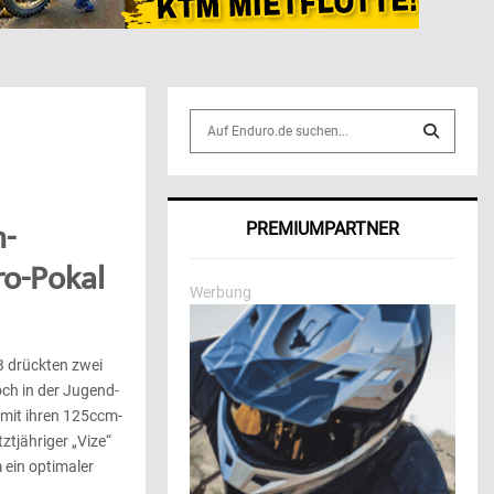
S
e
a
S
r
c
E
n-
PREMIUMPARTNER
h
f
A
ro-Pokal
o
Werbung
r
R
:
C
B drückten zwei
och in der Jugend-
H
 mit ihren 125ccm-
ztjähriger „Vize“
ein optimaler