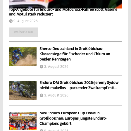
Top-Angebote für Enduro- und Motocross-Fahrer: Scott, Gaerne
und Motul stark reduziert
9. August 2026
weiterlesen
Sherco Deutschland in Großlöbichau:
Klassensiege für Fischeder und Chlum an
beiden Renntagen
3. August 2026
Enduro DM Großlöbichau 2026: Jeremy Sydow
bleibt makellos – packender Zweikampf mit...
3. August 2026
Mini Enduro European Cup Finale in
Großlöbichau: Europas jüngste Enduro-
Champions gekürt
9. August 2026