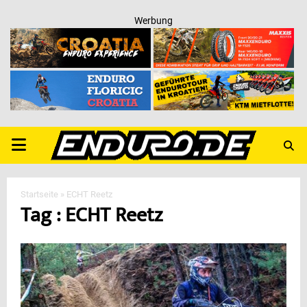
Werbung
PRIMARY
MENU
Startseite
»
ECHT Reetz
Tag : ECHT Reetz