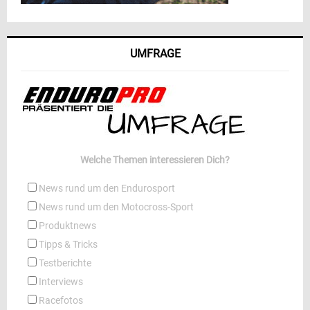
UMFRAGE
Welche Themen interessieren Dich?
News rund um den Endurosport
News rund um den Motocross-Sport
Produktnews
Tipps & Tricks
Testberichte
Interviews
Racefotos