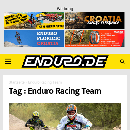
Werbung
PRIMARY
MENU
Startseite
»
Enduro Racing Team
Tag : Enduro Racing Team