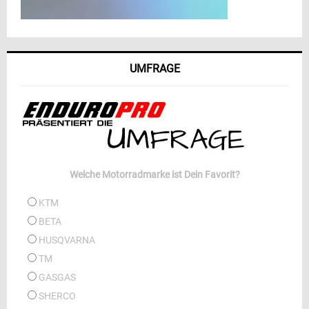
UMFRAGE
Welche Motorradmarke ist Dein Favorit?
KTM
BETA
HUSQVARNA
TM
GASGAS
SHERCO