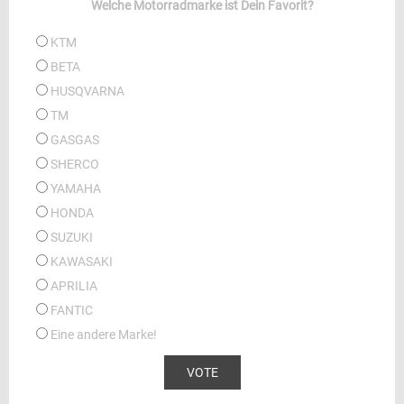
Welche Motorradmarke ist Dein Favorit?
KTM
BETA
HUSQVARNA
TM
GASGAS
SHERCO
YAMAHA
HONDA
SUZUKI
KAWASAKI
APRILIA
FANTIC
Eine andere Marke!