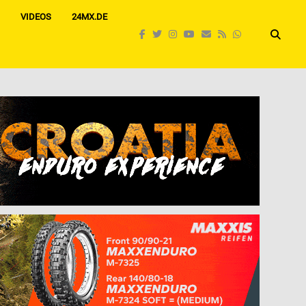
VIDEOS
24MX.DE