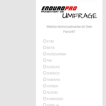
Welche Motorradmarke ist Dein
Favorit?
KTM
BETA
HUSQVARNA
TM
GASGAS
SHERCO
YAMAHA
HONDA
SUZUKI
KAWASAKI
APRILIA