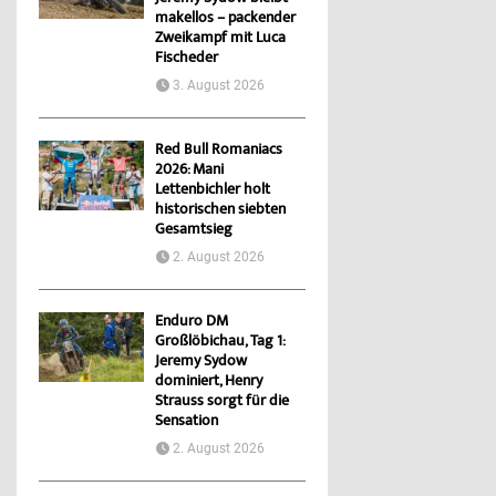
makellos – packender
Zweikampf mit Luca
Fischeder
3. August 2026
Red Bull Romaniacs
2026: Mani
Lettenbichler holt
historischen siebten
Gesamtsieg
2. August 2026
Enduro DM
Großlöbichau, Tag 1:
Jeremy Sydow
dominiert, Henry
Strauss sorgt für die
Sensation
2. August 2026