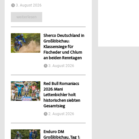
3. August 2026
weiterlesen
Sherco Deutschland in
Großlöbichau:
Klassensiege für
Fischeder und Chlum
an beiden Renntagen
3. August 2026
Red Bull Romaniacs
2026: Mani
Lettenbichler holt
historischen siebten
Gesamtsieg
2. August 2026
Enduro DM
Großlöbichau, Tag 1: