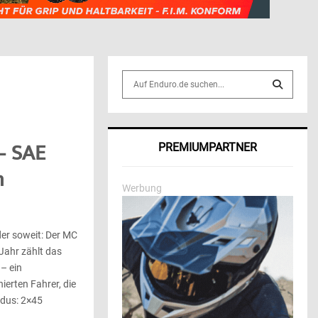
S
e
a
S
r
c
E
 – SAE
PREMIUMPARTNER
h
f
A
m
o
Werbung
r
R
:
C
der soweit: Der MC
 Jahr zählt das
H
 – ein
ierten Fahrer, die
dus: 2×45