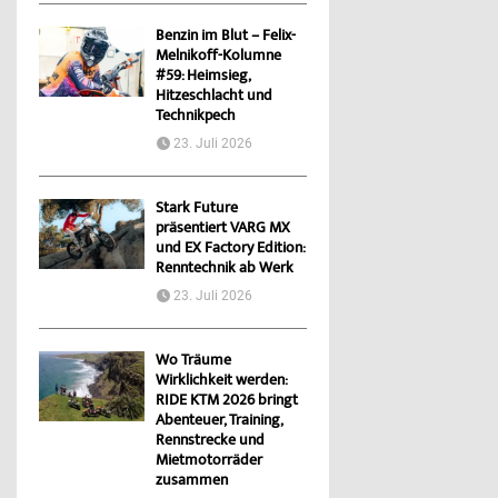
Benzin im Blut – Felix-
Melnikoff-Kolumne
#59: Heimsieg,
Hitzeschlacht und
Technikpech
23. Juli 2026
Stark Future
präsentiert VARG MX
und EX Factory Edition:
Renntechnik ab Werk
23. Juli 2026
Wo Träume
Wirklichkeit werden:
RIDE KTM 2026 bringt
Abenteuer, Training,
Rennstrecke und
Mietmotorräder
zusammen