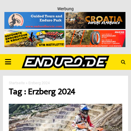
Werbung
PRIMARY
MENU
Startseite
»
Erzberg 2024
Tag : Erzberg 2024