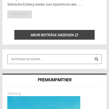
Steirische Erzberg wieder zum Epizentrum des......
weiterlesen
MEHR BEITRÄGE ANZEIGEN
S
e
a
S
r
c
E
PREMIUMPARTNER
h
f
A
o
Werbung
r
R
:
C