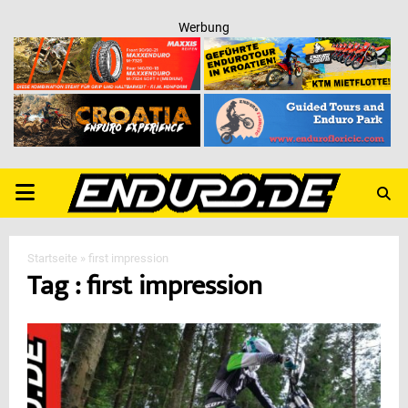
Werbung
PRIMARY
MENU
Startseite
»
first impression
Tag : first impression