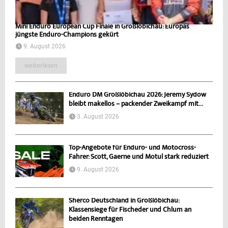
Mini Enduro European Cup Finale in Großlöbichau: Europas
jüngste Enduro-Champions gekürt
9. August 2026
weiterlesen
Enduro DM Großlöbichau 2026: Jeremy Sydow
bleibt makellos – packender Zweikampf mit...
3. August 2026
Top-Angebote für Enduro- und Motocross-
Fahrer: Scott, Gaerne und Motul stark reduziert
9. August 2026
Sherco Deutschland in Großlöbichau:
Klassensiege für Fischeder und Chlum an
beiden Renntagen