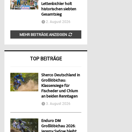
Lettenbichler holt
historischen siebten
Gesamtsieg
2. August 2026
MEHR BEITRÄGE ANZEIGEN
TOP BEITRÄGE
Sherco Deutschland in
Großlöbichau:
Klassensiege für
Fischeder und Chlum
an beiden Renntagen
3. August 2026
Enduro DM
Großlöbichau 2026:
Jeremy Sydow bleibt