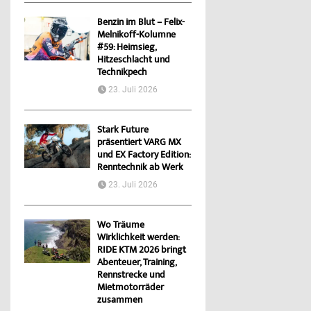
Benzin im Blut – Felix-
Melnikoff-Kolumne
#59: Heimsieg,
Hitzeschlacht und
Technikpech
23. Juli 2026
Stark Future
präsentiert VARG MX
und EX Factory Edition:
Renntechnik ab Werk
23. Juli 2026
Wo Träume
Wirklichkeit werden:
RIDE KTM 2026 bringt
Abenteuer, Training,
Rennstrecke und
Mietmotorräder
zusammen