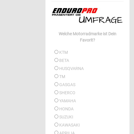
Welche Motorradmarke ist Dein
Favorit?
KTM
BETA
HUSQVARNA
TM
GASGAS
SHERCO
YAMAHA
HONDA
SUZUKI
KAWASAKI
APRILIA