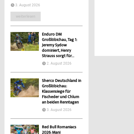
3. August 2026
weiterlesen
Enduro DM
Großlöbichau, Tag 1:
Jeremy Sydow
dominiert, Henry
Strauss sorgt für...
2. August 2026
Sherco Deutschland in
Großlöbichau:
Klassensiege für
Fischeder und Chlum
an beiden Renntagen
3. August 2026
Red Bull Romaniacs
2026: Mani