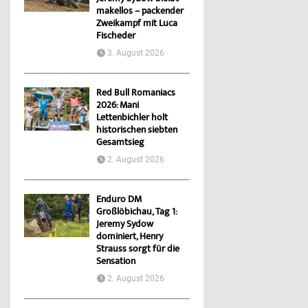
makellos – packender
Zweikampf mit Luca
Fischeder
3. August 2026
Red Bull Romaniacs
2026: Mani
Lettenbichler holt
historischen siebten
Gesamtsieg
2. August 2026
Enduro DM
Großlöbichau, Tag 1:
Jeremy Sydow
dominiert, Henry
Strauss sorgt für die
Sensation
2. August 2026