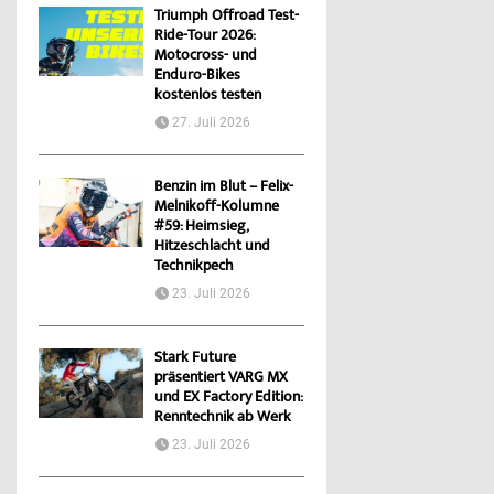
Triumph Offroad Test-
Ride-Tour 2026:
Motocross- und
Enduro-Bikes
kostenlos testen
27. Juli 2026
Benzin im Blut – Felix-
Melnikoff-Kolumne
#59: Heimsieg,
Hitzeschlacht und
Technikpech
23. Juli 2026
Stark Future
präsentiert VARG MX
und EX Factory Edition:
Renntechnik ab Werk
23. Juli 2026