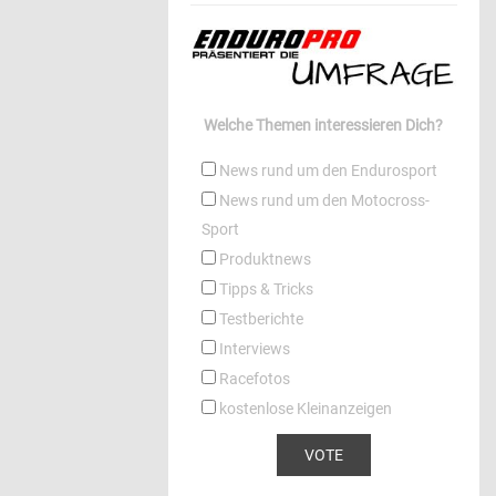
Welche Themen interessieren Dich?
News rund um den Endurosport
News rund um den Motocross-
Sport
Produktnews
Tipps & Tricks
Testberichte
Interviews
Racefotos
kostenlose Kleinanzeigen