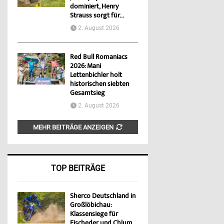
dominiert, Henry
Strauss sorgt für...
2. August 2026
Red Bull Romaniacs
2026: Mani
Lettenbichler holt
historischen siebten
Gesamtsieg
2. August 2026
MEHR BEITRÄGE ANZEIGEN
TOP BEITRÄGE
Sherco Deutschland in
Großlöbichau:
Klassensiege für
Fischeder und Chlum