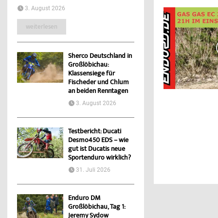
3. August 2026
weiterlesen
Sherco Deutschland in
Großlöbichau:
Klassensiege für
Fischeder und Chlum
an beiden Renntagen
3. August 2026
Testbericht: Ducati
Desmo450 EDS – wie
gut ist Ducatis neue
Sportenduro wirklich?
31. Juli 2026
Enduro DM
Großlöbichau, Tag 1:
Jeremy Sydow