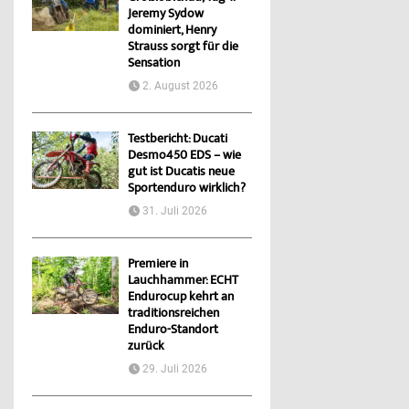
Jeremy Sydow
dominiert, Henry
Strauss sorgt für die
Sensation
2. August 2026
Testbericht: Ducati
Desmo450 EDS – wie
gut ist Ducatis neue
Sportenduro wirklich?
31. Juli 2026
Premiere in
Lauchhammer: ECHT
Endurocup kehrt an
traditionsreichen
Enduro-Standort
zurück
29. Juli 2026