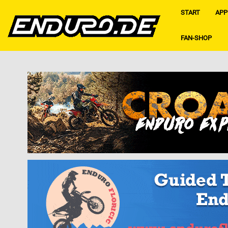
START
APP
FAN-SHOP