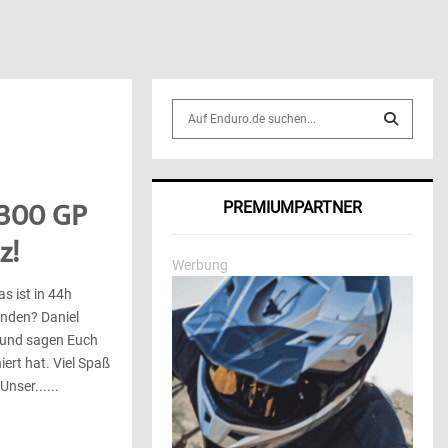
S
e
a
S
r
c
E
 300 GP
PREMIUMPARTNER
h
f
A
z!
o
Werbung
r
R
s ist in 44h
:
anden? Daniel
C
 und sagen Euch
H
ert hat. Viel Spaß
nser......