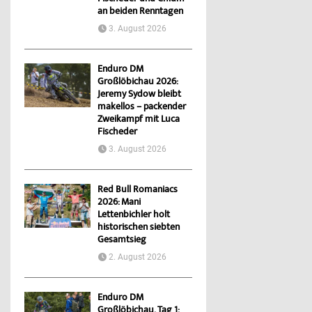
an beiden Renntagen
3. August 2026
Enduro DM
Großlöbichau 2026:
Jeremy Sydow bleibt
makellos – packender
Zweikampf mit Luca
Fischeder
3. August 2026
Red Bull Romaniacs
2026: Mani
Lettenbichler holt
historischen siebten
Gesamtsieg
2. August 2026
Enduro DM
Großlöbichau, Tag 1: