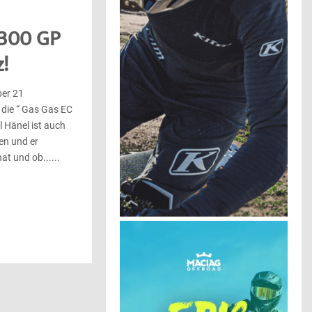
 300 GP
z!
ber 21
die “ Gas Gas EC
 Hänel ist auch
en und er
at und ob......