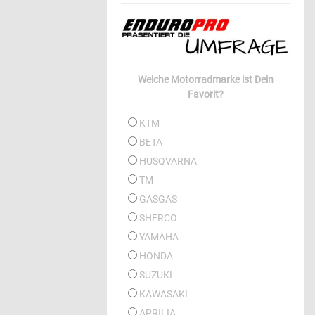
Welche Motorradmarke ist Dein
Favorit?
KTM
BETA
HUSQVARNA
TM
GASGAS
SHERCO
YAMAHA
HONDA
SUZUKI
KAWASAKI
APRILIA