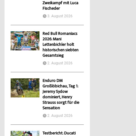
Zweikampf mit Luca
Fischeder
3. August 2026
Red Bull Romaniacs
2026: Mani
Lettenbichler holt
historischen siebten
Gesamtsieg
2. August 2026
Enduro DM
Großlöbichau, Tag 1:
Jeremy Sydow
dominiert, Henry
Strauss sorgt für die
Sensation
2. August 2026
Testbericht: Ducati