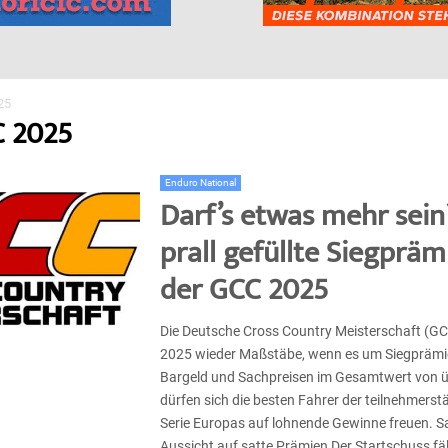
25
C 2025
Enduro National
Darf’s etwas mehr sein
prall gefüllte Siegpräm
der GCC 2025
Die Deutsche Cross Country Meisterschaft (GC
2025 wieder Maßstäbe, wenn es um Siegprämie
Bargeld und Sachpreisen im Gesamtwert von ü
dürfen sich die besten Fahrer der teilnehmerst
Serie Europas auf lohnende Gewinne freuen. Sa
Aussicht auf satte Prämien Der Startschuss fäll