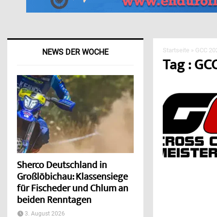
Startseite
»
GCC 20
NEWS DER WOCHE
Tag : GC
Sherco Deutschland in
Großlöbichau: Klassensiege
für Fischeder und Chlum an
beiden Renntagen
3. August 2026