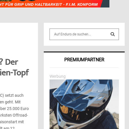
S
e
a
S
r
c
E
? Der
PREMIUMPARTNER
h
f
A
ien-Topf
o
Werbung
r
R
:
C
C) setzt auch
n geht. Mit
H
ber 25.000 Euro
ärksten Offroad-
isonstart mit
t am 12.......