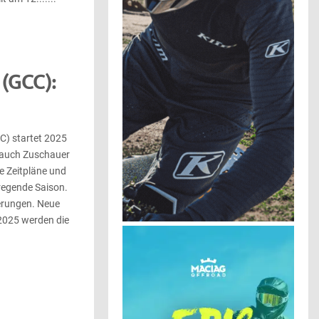
(GCC):
C) startet 2025
s auch Zuschauer
e Zeitpläne und
regende Saison.
derungen. Neue
2025 werden die