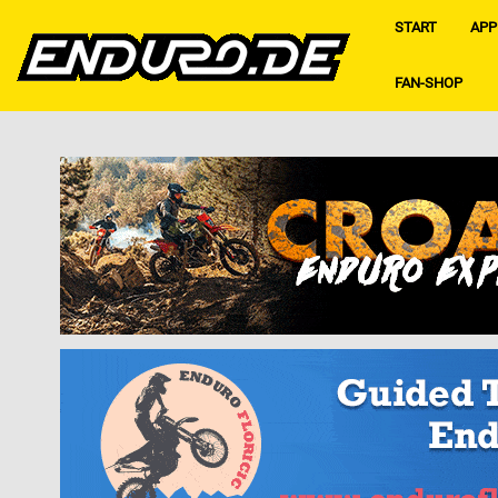
START
APP
FAN-SHOP