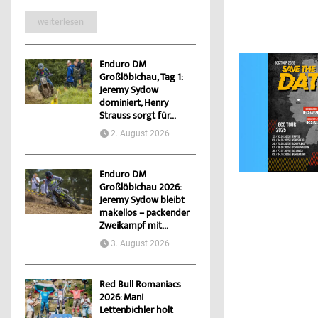
weiterlesen
Enduro DM
Großlöbichau, Tag 1:
Jeremy Sydow
dominiert, Henry
Strauss sorgt für...
2. August 2026
Enduro DM
Großlöbichau 2026:
Jeremy Sydow bleibt
makellos – packender
Zweikampf mit...
3. August 2026
Red Bull Romaniacs
2026: Mani
Lettenbichler holt