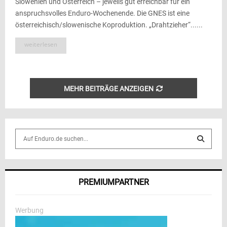
Slowenien und Österreich – jeweils gut erreichbar für ein
anspruchsvolles Enduro-Wochenende. Die GNES ist eine
österreichisch/slowenische Koproduktion. „Drahtzieher“......
weiterlesen
MEHR BEITRÄGE ANZEIGEN
S
e
a
S
r
c
E
PREMIUMPARTNER
h
f
A
o
Werbung
r
R