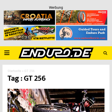
Werbung
PRIMARY
MENU
Startseite
»
GT 256
Tag : GT 256