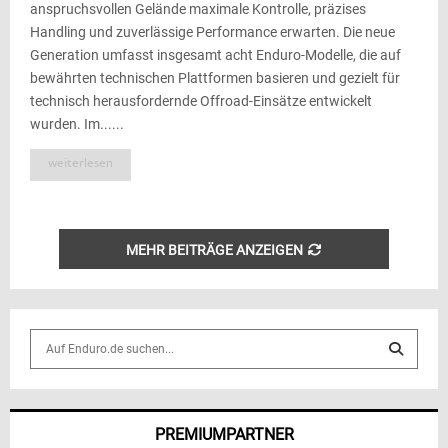
anspruchsvollen Gelände maximale Kontrolle, präzises
Handling und zuverlässige Performance erwarten. Die neue
Generation umfasst insgesamt acht Enduro-Modelle, die auf
bewährten technischen Plattformen basieren und gezielt für
technisch herausfordernde Offroad-Einsätze entwickelt
wurden. Im......
weiterlesen
MEHR BEITRÄGE ANZEIGEN
S
e
a
S
r
c
E
PREMIUMPARTNER
h