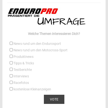
Welche Themen interessieren Dich?
News rund um den Endurosport
News rund um den Motocross-Sport
Produktnews
Tipps & Tricks
Testberichte
Interviews
Racefotos
kostenlose Kleinanzeigen