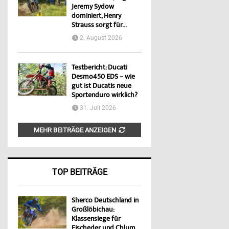
Jeremy Sydow
dominiert, Henry
Strauss sorgt für...
2. August 2026
Testbericht: Ducati
Desmo450 EDS – wie
gut ist Ducatis neue
Sportenduro wirklich?
31. Juli 2026
MEHR BEITRÄGE ANZEIGEN
TOP BEITRÄGE
Sherco Deutschland in
Großlöbichau:
Klassensiege für
Fischeder und Chlum