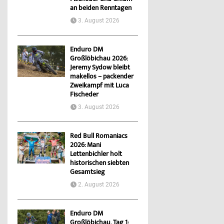
an beiden Renntagen
3. August 2026
Enduro DM
Großlöbichau 2026:
Jeremy Sydow bleibt
makellos – packender
Zweikampf mit Luca
Fischeder
3. August 2026
Red Bull Romaniacs
2026: Mani
Lettenbichler holt
historischen siebten
Gesamtsieg
2. August 2026
Enduro DM
Großlöbichau, Tag 1: