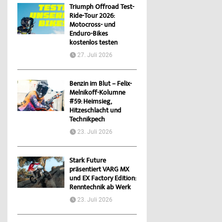
Triumph Offroad Test-
Ride-Tour 2026:
Motocross- und
Enduro-Bikes
kostenlos testen
27. Juli 2026
Benzin im Blut – Felix-
Melnikoff-Kolumne
#59: Heimsieg,
Hitzeschlacht und
Technikpech
23. Juli 2026
Stark Future
präsentiert VARG MX
und EX Factory Edition:
Renntechnik ab Werk
23. Juli 2026