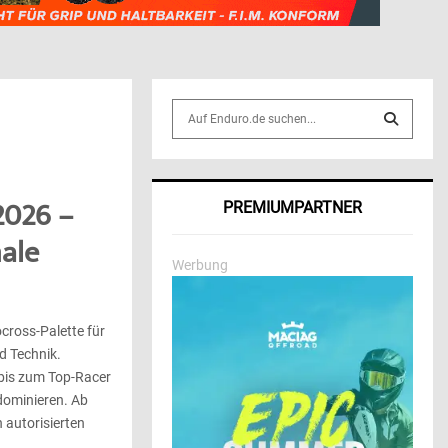
S
e
a
S
r
c
E
2026 –
PREMIUMPARTNER
h
f
A
ale
o
Werbung
r
R
:
C
cross-Palette für
d Technik.
H
bis zum Top-Racer
dominieren. Ab
 autorisierten
...