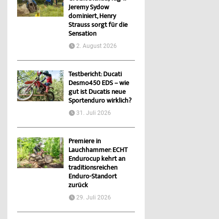
Jeremy Sydow
dominiert, Henry
Strauss sorgt für die
Sensation
2. August 2026
Testbericht: Ducati
Desmo450 EDS – wie
gut ist Ducatis neue
Sportenduro wirklich?
31. Juli 2026
Premiere in
Lauchhammer: ECHT
Endurocup kehrt an
traditionsreichen
Enduro-Standort
zurück
29. Juli 2026