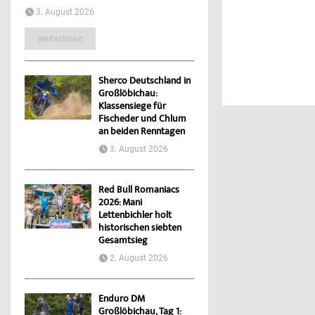
3. August 2026
weiterlesen
Sherco Deutschland in
Großlöbichau:
Klassensiege für
Fischeder und Chlum
an beiden Renntagen
3. August 2026
Red Bull Romaniacs
2026: Mani
Lettenbichler holt
historischen siebten
Gesamtsieg
2. August 2026
Enduro DM
Großlöbichau, Tag 1: