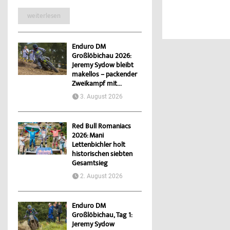
weiterlesen
Enduro DM
Großlöbichau 2026:
Jeremy Sydow bleibt
makellos – packender
Zweikampf mit...
3. August 2026
Red Bull Romaniacs
2026: Mani
Lettenbichler holt
historischen siebten
Gesamtsieg
2. August 2026
Enduro DM
Großlöbichau, Tag 1:
Jeremy Sydow