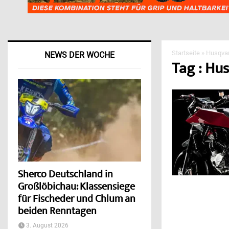
Startseite
»
Husqva
NEWS DER WOCHE
Tag : Hu
Sherco Deutschland in
Großlöbichau: Klassensiege
für Fischeder und Chlum an
beiden Renntagen
3. August 2026