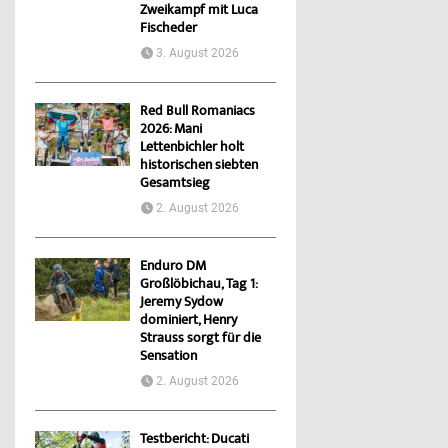
Zweikampf mit Luca
Fischeder
3. August 2026
Red Bull Romaniacs
2026: Mani
Lettenbichler holt
historischen siebten
Gesamtsieg
2. August 2026
Enduro DM
Großlöbichau, Tag 1:
Jeremy Sydow
dominiert, Henry
Strauss sorgt für die
Sensation
2. August 2026
Testbericht: Ducati